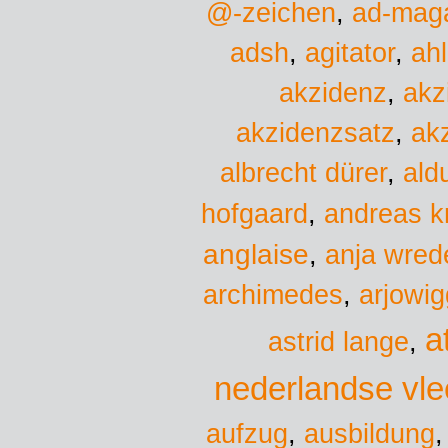
@-zeichen
,
ad-mag
adsh
,
agitator
,
ah
akzidenz
,
akz
akzidenzsatz
,
ak
albrecht dürer
,
ald
hofgaard
,
andreas k
anglaise
,
anja wred
archimedes
,
arjowig
a
astrid lange
,
nederlandse vl
aufzug
,
ausbildung