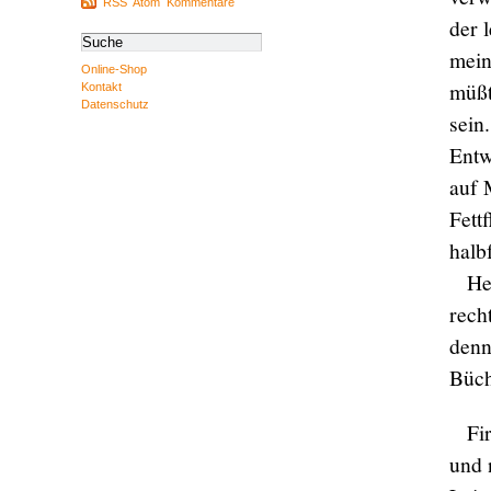
RSS
Atom
Kommentare
der 
mein
Online-Shop
müßt
Kontakt
Datenschutz
sein
Entw
auf 
Fett
halb
He
rech
denn
Büch
Fi
und 