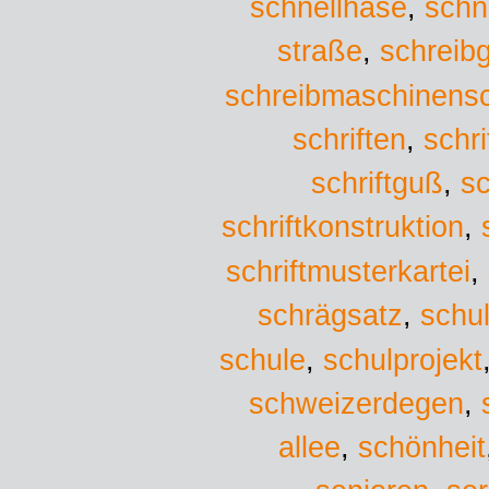
schnellhase
,
schn
straße
,
schreibg
schreibmaschinensch
schriften
,
schri
schriftguß
,
sc
schriftkonstruktion
,
schriftmusterkartei
,
schrägsatz
,
schu
schule
,
schulprojekt
schweizerdegen
,
allee
,
schönheit