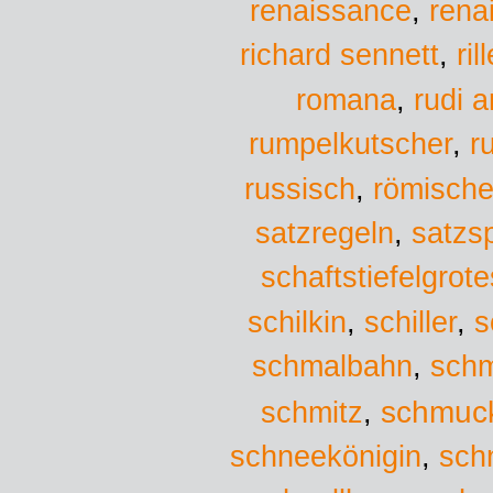
renaissance
,
rena
richard sennett
,
ril
romana
,
rudi a
r
rumpelkutscher
,
russisch
,
römische
satzregeln
,
satzs
schaftstiefelgrot
schilkin
,
schiller
,
s
schmalbahn
,
schm
schmuc
schmitz
,
schneekönigin
,
sch