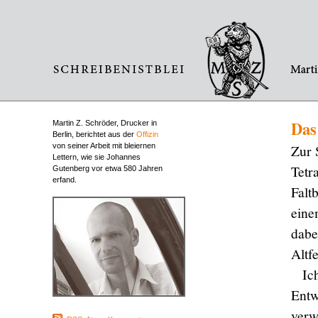
Das
Martin Z. Schröder, Drucker in
Berlin, berichtet aus der
Offizin
von seiner Arbeit mit bleiernen
Zur 
Lettern, wie sie Johannes
Tetr
Gutenberg vor etwa 580 Jahren
erfand.
Falt
eine
dabe
Altf
Ic
Entw
verw