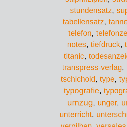
stundensatz
,
su
tabellensatz
,
tann
telefon
,
telefonz
notes
,
tiefdruck
,
titanic
,
todesanze
transpress-verlag
,
tschichold
,
type
,
ty
typografie
,
typogr
umzug
u
,
unger
,
unterricht
,
untersch
versales
vergilben
,