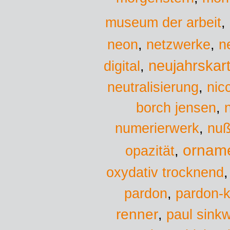
museum der arbeit
,
neon
,
netzwerke
,
n
neujahrskar
digital
,
neutralisierung
,
nicc
borch jensen
,
numerierwerk
,
nuß
ornam
opazität
,
oxydativ trocknend
pardon
,
pardon-k
renner
,
paul sinkw