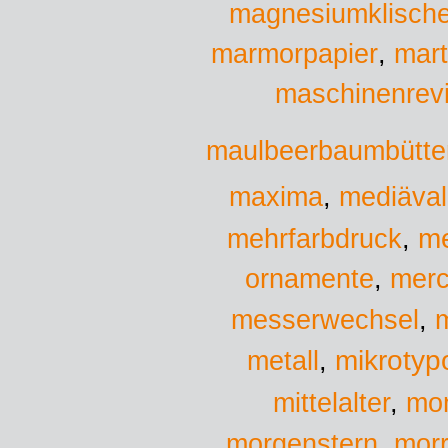
magnesiumklisch
marmorpapier
,
mar
maschinenrevi
maulbeerbaumbütte
maxima
,
mediäval
me
mehrfarbdruck
,
ornamente
,
mer
messerwechsel
,
mikrotyp
metall
,
mittelalter
,
mo
morgenstern
,
morr