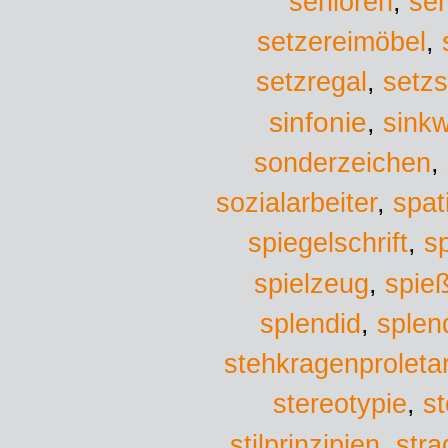
senioren
,
ser
setzereimöbel
,
setzregal
,
setz
sinfonie
sinkw
,
sonderzeichen
,
sozialarbeiter
,
spat
spiegelschrift
,
sp
spielzeug
,
spie
splen
splendid
,
stehkragenproletar
stereotypie
,
st
stra
stilprinzipien
,