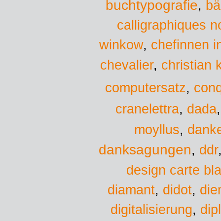
buchtypografie
,
bä
calligraphiques n
chefinnen i
winkow
,
christian 
chevalier
,
computersatz
,
conq
dada
cranelettra
,
moyllus
,
danke
danksagungen
,
ddr
design carte bl
diamant
,
didot
,
die
digitalisierung
,
dip