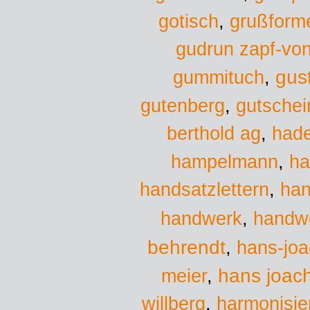
gotisch
,
grußform
gudrun zapf-vo
gus
gummituch
,
gutenberg
,
gutschei
berthold ag
,
had
hampelmann
,
ha
handsatzlettern
,
han
handwerk
handw
,
behrendt
,
hans-jo
hans joac
meier
,
willberg
,
harmonisie