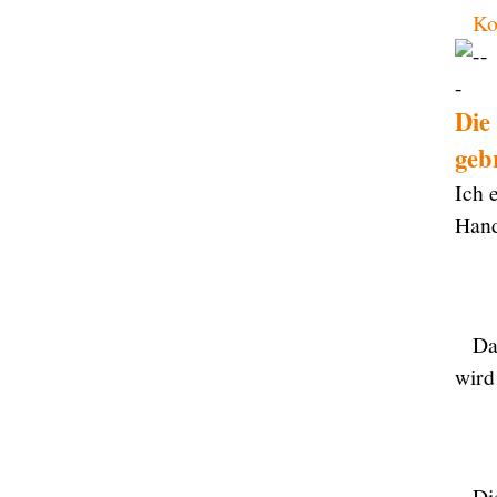
Ko
Die
geb
Ich 
Hand
Da
wird 
Di