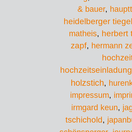
& bauer
,
hauptt
heidelberger tiege
herbert
matheis
,
zapf
,
hermann ze
hochzei
hochzeitseinladun
holzstich
,
hurenk
impressum
,
impr
irmgard keun
,
ja
tschichold
,
japanb