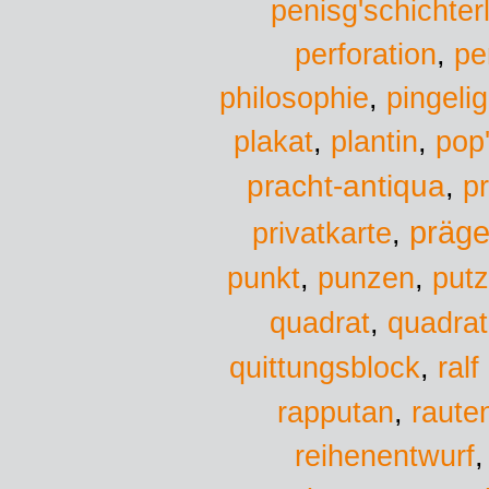
penisg'schichte
perforation
,
pe
philosophie
,
pingelig
plantin
pop
plakat
,
,
pracht-antiqua
p
,
präge
privatkarte
,
punkt
,
punzen
,
put
quadra
quadrat
,
quittungsblock
,
ralf
rapputan
,
raute
reihenentwurf