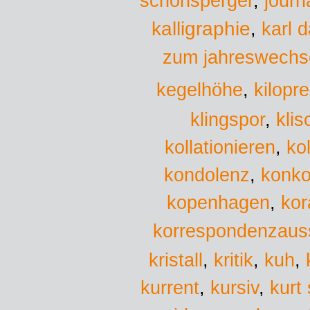
schönsperger
,
journa
kalligraphie
,
karl d
zum jahreswechs
kegelhöhe
,
kilopre
kli
klingspor
,
kollationieren
,
ko
kondolenz
,
konko
kopenhagen
,
kor
korrespondenzaus
kristall
,
kritik
,
kuh
,
kurrent
,
kursiv
,
kurt