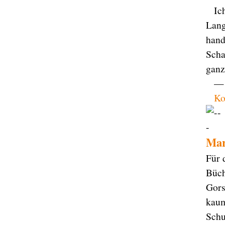
Ic
Lang
hand
Scha
ganz
— 
Ko
Mar
Für 
Büch
Gors
kaum
Schu