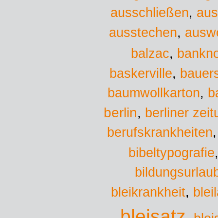
ausschließen
,
aus
ausstechen
,
ausw
balzac
,
bankn
baskerville
,
bauers
baumwollkarton
,
b
berlin
,
berliner zei
berufskrankheiten
bibeltypografie
bildungsurlau
bleikrankheit
,
blei
bleisatz