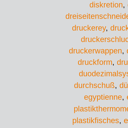
diskretion
,
dreiseitenschneid
druckerey
,
druc
druckerschlu
druckerwappen
,
druckform
,
dru
duodezimalsy
durchschuß
,
dü
egyptienne
,
plastikthermome
plastikfisches
e
,