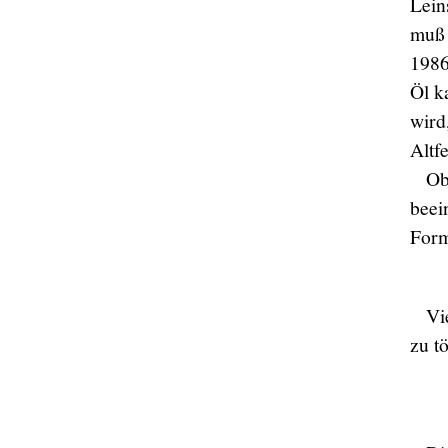
Lein
muß 
1986
Öl k
wird
Altf
Ob
beei
Form
Vi
zu t