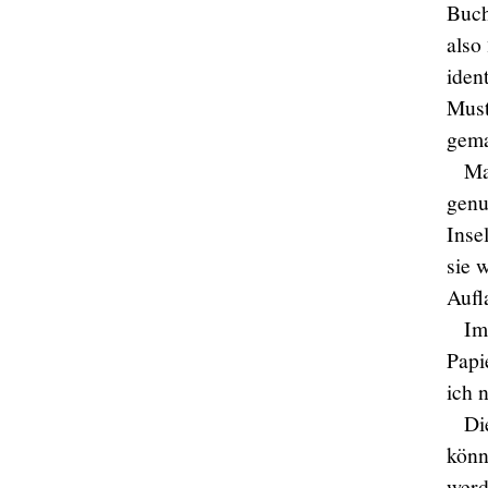
Buch
also
iden
Must
gema
Ma
genu
Inse
sie 
Aufl
Im
Papi
ich 
Di
könn
werd