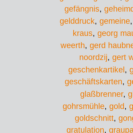
gefängnis
,
geheimd
gelddruck
,
gemeine
kraus
,
georg ma
weerth
,
gerd haubn
noordzij
,
gert 
geschenkartikel
,
geschäftskarten
,
g
glaßbrenner
,
g
gold
gohrsmühle
,
,
g
goldschnitt
,
gon
gratulation
,
graup