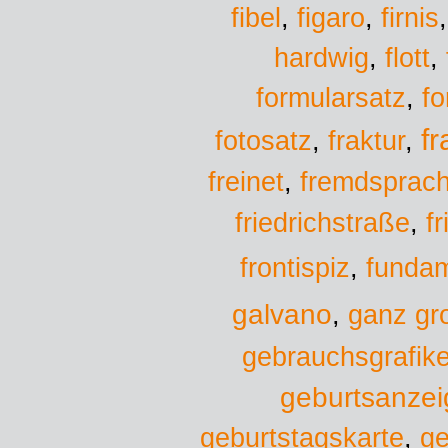
fibel
,
figaro
,
firnis
hardwig
,
flott
,
formularsatz
,
f
f
fotosatz
,
fraktur
,
freinet
,
fremdsprac
f
friedrichstraße
,
fundam
frontispiz
,
galvano
,
ganz gr
gebrauchsgrafike
geburtsanzei
geburtstagskarte
,
ge