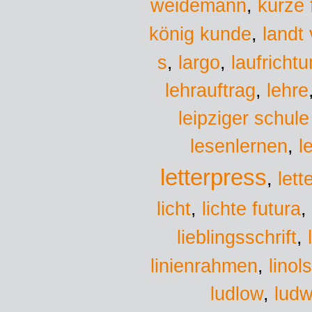
weidemann
,
kurze 
könig kunde
,
landt 
s
largo
,
,
laufricht
lehrauftrag
,
lehre
leipziger schule
lesenlernen
,
l
letterpress
,
lett
lichte futura
licht
,
,
lieblingsschrift
,
linol
linienrahmen
,
ludw
ludlow
,