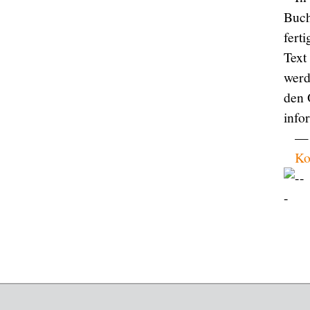
Buch
fert
Text
werd
den 
info
— 
Ko