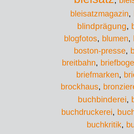
,
blei
bleisatzmagazin
,
blindprägung
,
blumen
blogfotos
,
,
boston-presse
,
b
breitbahn
,
briefbog
briefmarken
,
br
brockhaus
,
bronzier
buchbinderei
,
buchdruckerei
buc
,
bu
buchkritik
,