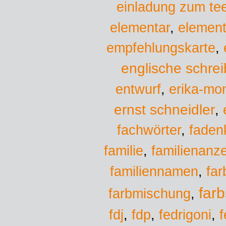
einladung zum te
elementar
,
element
empfehlungskarte
,
englische schreib
entwurf
,
erika-mon
ernst schneidler
,
fachwörter
,
faden
familie
familienanz
,
familiennamen
,
far
farb
farbmischung
,
fedrigoni
fdj
,
fdp
,
,
f