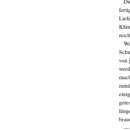
Di
fert
Lief
Klün
noch
We
Schu
von 
werd
mach
mind
eini
gete
läng
brau
— 