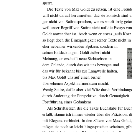
sperrt.
Die Texte von Max Goldt zu setzen, ist eine Freud
will nicht darauf herumreiten, daß sie komisch sind 
gar nicht von Satire sprechen, wie es so oft irrig geta
weil unser Begriff von Satire nicht auf die Essays v
Goldt anwendbar ist. Auch wenn er etwas „aufs Kor
so liegt doch die Einzigartigkeit seiner Texte nicht in
eher
nebenher wirkenden Spitzen, sondern in
seinen Entdeckungen. Goldt äußert nicht
Meinung, er erschafft neue Sichtachsen in
dem Gelände, durch das wir uns bewegen und
das wir für bekannt bis zur Langweile halten,
bis Max Goldt uns auf einen bisher
übersehenen Aspekt aufmerksam macht.
Wenig Satire, dafür aber viel Witz durch Verbindunge
durch Änderung der Perspektive, durch Genauigkeit,
Fortführung eines Gedankens.
Als Schriftsetzer, der die Texte Buchstabe für Buc
erfaßt, staune ich immer wieder über die Präzision, di
mit Eleganz verbindet. In den Sätzen von Max Goldt
mögen sie noch so leicht hingesprochen scheinen, gibt