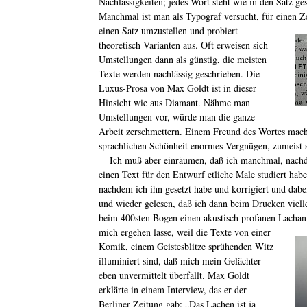
Nachlässigkeiten; jedes Wort steht wie in den Satz ges
Manchmal ist man als Typograf versucht, für einen
Ze
einen Satz umzustellen und probiert
theoretisch Varianten aus. Oft erweisen sich
Umstellungen dann als günstig, die meisten
Texte werden nachlässig geschrieben. Die
Luxus-Prosa von Max Goldt ist in dieser
Hinsicht wie aus Diamant. Nähme man
Umstellungen vor, würde man die ganze
Arbeit zerschmettern. Einem Freund des Wortes mach
sprachlichen Schönheit enormes Vergnügen, zumeist st
Ich muß aber einräumen, daß ich manchmal, nach
einen Text für den Entwurf etliche Male studiert habe
nachdem ich ihn gesetzt habe und korrigiert und dabe
und wieder gelesen, daß ich dann beim Drucken viell
beim 400sten Bogen einen akustisch profanen Lachanf
mich ergehen lasse, weil die Texte von einer
Komik, einem Geistesblitze sprühenden Witz
illuminiert sind, daß mich mein Gelächter
eben unvermittelt überfällt. Max Goldt
erklärte in einem Interview, das er der
Berliner Zeitung gab: „Das Lachen ist ja