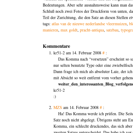
Bedeutungen. Aber sehr ausnahmsweise kann man d
Schluß noch zwei Fotos der Druckform von unten, das
Teil der Zurichtung, die den Satz an diesen Stellen et
tags:
atlas van de nieuwe nederlandse vleermuizen
,
bl
manieren
,
max goldt
,
pracht-antiqua
,
satzbau
,
typogra
Kommentare
kr51-2 am 14. Februar 2008
#
:
Das Komma nach “vorsetzen” erscheint so sau
nur selten benutzte Type oder eine zwiebelfisc
Dann frage ich mich als absoluter Laie, der ich
mit Absicht so weit entfernt vom vorher gehe
weiter_den_interessanten_Blog_verfolgen
kr51-2
:)
MZS
am 14. Februar 2008
#
:
Ha! Das Komma werde ich prüfen. Die Seite 
Satz noch nicht abgelegt. Übrigens steht am En
Komma, ein schlecht druckendes, das sich ab
zweiten Satzes unterscheidet. Das habe ich vo