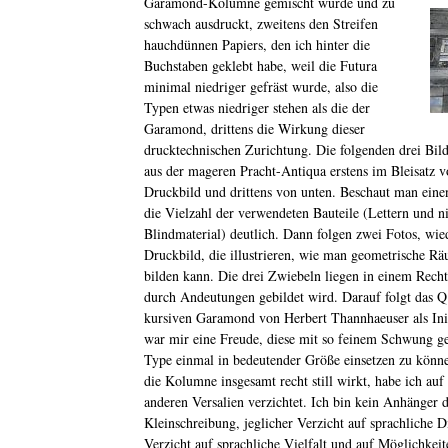
Garamond-Kolumne gemischt wurde und zu
schwach ausdruckt, zweitens den Streifen
hauchdünnen Papiers, den ich hinter die
Buchstaben geklebt habe, weil die Futura
minimal niedriger gefräst wurde, also die
Typen etwas niedriger stehen als die der
Garamond, drittens die Wirkung dieser
drucktechnischen Zurichtung. Die folgenden drei Bild
aus der mageren Pracht-Antiqua erstens im Bleisatz 
Druckbild und drittens von unten. Beschaut man eine
die Vielzahl der verwendeten Bauteile (Lettern und n
Blindmaterial) deutlich. Dann folgen zwei Fotos, w
Druckbild, die illustrieren, wie man geometrische 
bilden kann.
Die drei Zwiebeln liegen in einem Recht
durch Andeutungen gebildet wird. Darauf folgt das Q
kursiven Garamond von Herbert Thannhaeuser als Init
war mir eine Freude, diese mit so feinem Schwung ge
Type einmal in bedeutender Größe einsetzen zu könn
die Kolumne insgesamt recht still wirkt, habe ich auf 
anderen Versalien verzichtet. Ich bin kein Anhänger 
Kleinschreibung, jeglicher Verzicht auf sprachliche Di
Verzicht auf sprachliche Vielfalt und auf Möglichkei