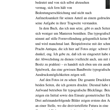
bedeutet und von sich selbst abzusehen
vermag, sich fern hält von
Bedeutungserschleichung und nicht nach
Aufmerksamkeit für seinen Anteil an einem gedruckte
seine Aufgabe in ihrer Tragweite verstanden.
In dem Buch, das ich nun setze, gibt es auch Seiten
sich weniger um Manieren bemühen. Das typografisch
nimmt auf stille Formvollendung gelegentlich keine 
und wird manchmal laut. Beispielsweise mit der schm
Pracht-Antiqua, die ich hier auf Fotos zeige: schwer l
dunkel, eng. Ich gebe zu, daß ich sie eingesetzt habe
der Abwechslung zu dienen (vielleicht auch, um mit 
Besitz zu prahlen) – es handelt sich eben um ein ausd
Spielwerk, das eine gewissen Bandbreite typografisch
Ausdrucksmöglichkeiten zeigen soll.
Auf den Fotos ist zu sehen: Die gesamte Druckfor
beiden Seiten, die ich gestern druckte. Diesmal habe
Aufwand betrieben für typografische Blickfänge. Bei
zeigen ein Initial sowie den Einsatz geometrischer El
Drei aufeinanderfolgende Bilder zeigen erstens den 
an einer Stelle, wo die dreiviertelfette Futura in
eine