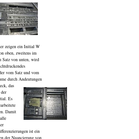
er zeigen ein Initial W
von oben, zweitens im
n Satz von unten, wird
ichtdruckendes
ieder vom Satz und vom
Räume durch Andeutungen
eck, das
 der
ial. Es
arbeitete
en. Damit
alle
der
fferenzierungen ist ein
ten der Nuancierung von