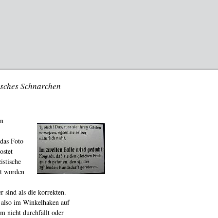
isches Schnarchen
en
 das Foto
ostet
istische
rt worden
r sind als die korrekten.
, also im Winkelhaken auf
rm nicht durchfällt oder