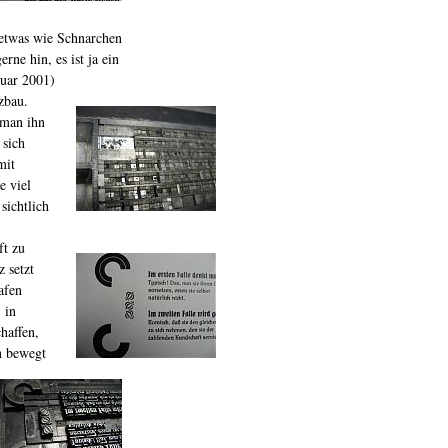
o etwas wie Schnarchen
ne hin, es ist ja ein
nuar 2001)
zbau.
 man ihn
 sich
mit
e viel
sichtlich
ft zu
 setzt
afen
 in
haffen,
n bewegt