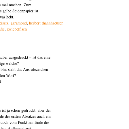
as mal machen. Zum
 gelbe Seidenpapier ist
was hebt.
eisatz
,
garamond
,
herbert thannhaeuser
,
fie
,
zwiebelfisch
ber ausgedruckt – ist das eine
hige welche?
 bin: steht das Ausrufezeichen
nden Wort?
d
ist ja schon gedruckt, aber der
de des ersten Absatzes auch ein
er doch vom Punkt am Ende des
r dem Auflagendruck