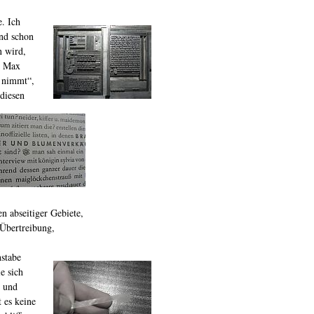
e. Ich
und schon
n wird,
on Max
n nimmt“,
 diesen
n abseitiger Gebiete,
 Übertreibung,
hstabe
e sich
, und
 es keine