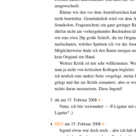
ausgewechselt.
Räume wie den vor dem Ausrufezeichen kan
nicht beurteilen. Grundsätzlich wird vor dem 
Semikolon, Fragezeichen) ein ganz geringer R
dürfen nicht am vorhergehenden Buchstaben kl
wir eine etwa 28p große Schrift, die im Origina
nachschauen, welches Spatium ich vor das Ausr
Möglicherweise finde ich den Raum morgen auc
kein Original zur Hand.
Weitere Kritik ist mir sehr willkommen. We
man ja nicht von kritischen Kollegen begleitet
ich neulich eine andere Seite vorgelegt, meine 
gelegt und ihn zur Kritik ermuntert, aber er wol
nichts daran auszusetzen. Diese Jugend!
stk am 15. Februar 2008
#
:
Nanu, ich bin verwundert — ff-Ligatur mit e
Ligatur? ;)
MZS
am 15. Februar 2008
#
:
Irgend etwas war doch noch – also ich hab 