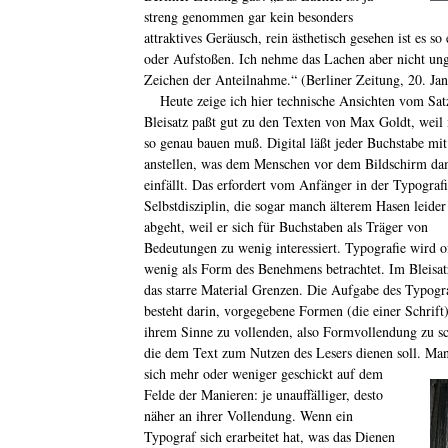
streng genommen gar kein besonders
attraktives Geräusch, rein ästhetisch gesehen ist es s
oder Aufstoßen. Ich nehme das Lachen aber nicht unger
Zeichen der Anteilnahme.“ (Berliner Zeitung, 20. Ja
Heute zeige ich hier technische Ansichten vom Sat
Bleisatz paßt gut zu den Texten von Max Goldt, weil
so genau bauen muß. Digital läßt jeder Buchstabe mit
anstellen, was dem Menschen vor dem Bildschirm da
einfällt. Das erfordert vom Anfänger in der Typografi
Selbstdisziplin, die sogar manch älterem Hasen leider 
abgeht, weil er sich für Buchstaben als Träger von
Bedeutungen zu wenig
interessiert. Typografie wird o
wenig als Form des Benehmens betrachtet. Im Bleisatz
das starre Material Grenzen. Die Aufgabe des Typogr
besteht darin, vorgegebene Formen (die einer Schrift)
ihrem Sinne zu vollenden, also Formvollendung zu sc
die dem Text zum Nutzen des Lesers dienen soll. Ma
sich mehr oder weniger geschickt
auf dem
Felde der Manieren: je unauffälliger, desto
näher an ihrer Vollendung. Wenn ein
Typograf sich erarbeitet hat, was das Dienen