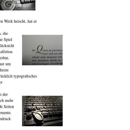
n Werk heischt, hat er
, die
e Spiel
Rücksicht
alfetten
esbar,
 nur um
ihrem
rücklich typografisches
er
m der
 ich mehr
de Seiten
emente.
Andruck