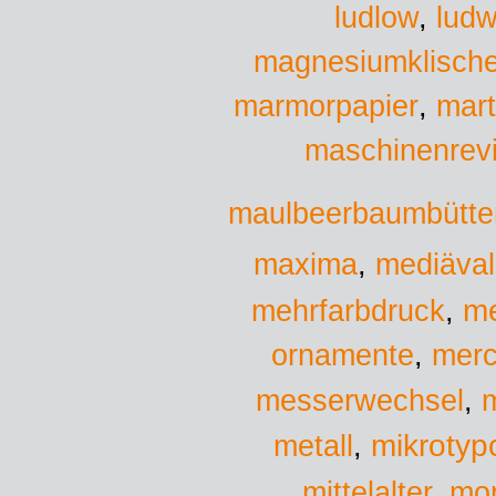
ludw
ludlow
,
magnesiumklisch
marmorpapier
,
mar
maschinenrevi
maulbeerbaumbütte
maxima
,
mediäval
me
mehrfarbdruck
,
ornamente
,
mer
messerwechsel
,
mikrotyp
metall
,
mittelalter
,
mo