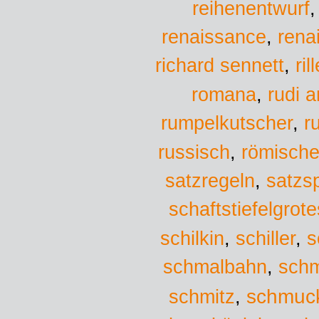
reihenentwurf
renaissance
,
rena
richard sennett
,
ril
romana
,
rudi a
r
rumpelkutscher
,
russisch
,
römische
satzregeln
,
satzs
schaftstiefelgrot
schilkin
,
schiller
,
s
schmalbahn
,
schm
schmuc
schmitz
,