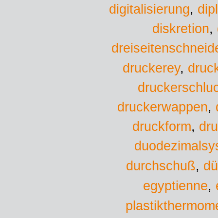
digitalisierung
,
dip
diskretion
,
dreiseitenschneid
druckerey
,
druc
druckerschlu
druckerwappen
,
druckform
,
dru
duodezimalsy
durchschuß
,
dü
egyptienne
,
plastikthermome