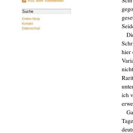
Schr
RSS
Atom
Kommentare
gego
gese
Online-Shop
Kontakt
Seid
Datenschutz
Di
Schr
hier
Vari
nich
Rarit
unte
ich 
erwe
Ga
Tage
deut