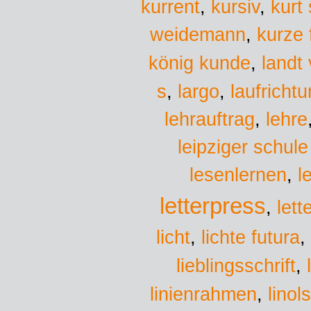
kurrent
,
kursiv
,
kurt
weidemann
,
kurze 
könig kunde
,
landt 
s
largo
,
,
laufricht
lehrauftrag
,
lehre
leipziger schule
lesenlernen
,
l
letterpress
,
lett
lichte futura
licht
,
,
lieblingsschrift
,
linol
linienrahmen
,