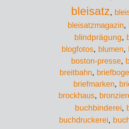
bleisatz
,
blei
bleisatzmagazin
,
blindprägung
,
blumen
blogfotos
,
,
boston-presse
,
b
breitbahn
,
briefbog
briefmarken
,
br
brockhaus
,
bronzier
buchbinderei
,
buchdruckerei
buc
,