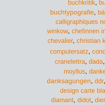
bu
buchkritik
,
buchtypografie
,
bä
calligraphiques n
chefinnen i
winkow
,
christian 
chevalier
,
computersatz
,
conq
dada
cranelettra
,
moyllus
,
danke
danksagungen
,
ddr
design carte bl
diamant
,
didot
,
die