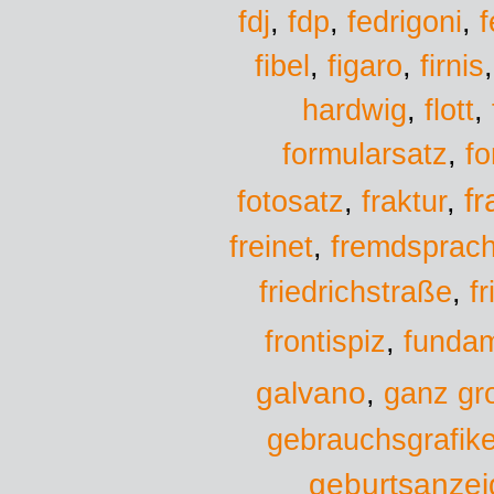
fedrigoni
fdj
,
fdp
,
,
f
fibel
,
figaro
,
firnis
hardwig
,
flott
,
formularsatz
,
f
f
fotosatz
,
fraktur
,
freinet
,
fremdsprac
f
friedrichstraße
,
fundam
frontispiz
,
galvano
,
ganz gr
gebrauchsgrafike
geburtsanzei