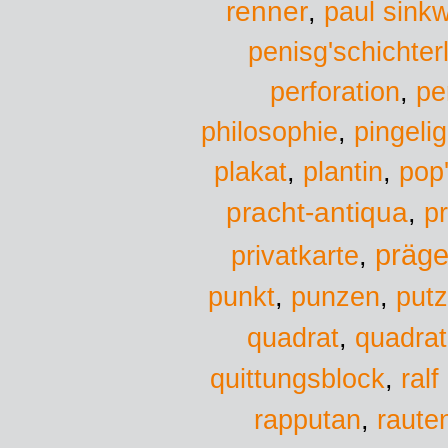
renner
,
paul sinkw
penisg'schichte
perforation
,
pe
philosophie
,
pingelig
plantin
pop
plakat
,
,
pracht-antiqua
p
,
präge
privatkarte
,
punkt
,
punzen
,
put
quadra
quadrat
,
quittungsblock
,
ralf
rapputan
,
raute