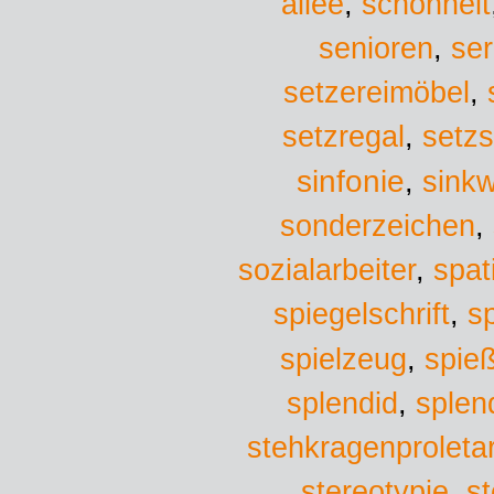
allee
,
schönheit
senioren
,
ser
setzereimöbel
,
setzregal
,
setz
sinfonie
sinkw
,
sonderzeichen
,
sozialarbeiter
,
spat
spiegelschrift
,
sp
spielzeug
,
spie
splen
splendid
,
stehkragenproletar
stereotypie
,
st