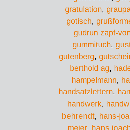
gratulation
,
graup
gotisch
,
grußform
gudrun zapf-vo
gus
gummituch
,
gutenberg
,
gutschei
berthold ag
,
had
hampelmann
,
ha
handsatzlettern
,
han
handwerk
handw
,
behrendt
,
hans-jo
hans joac
meier
,