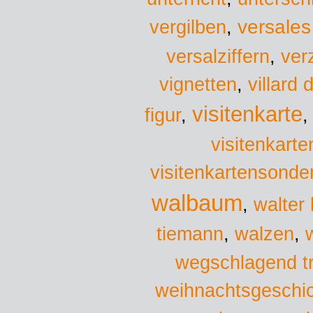
versales
vergilben
,
versalziffern
,
ver
vignetten
,
villard
visitenkarte
figur
,
visitenkarte
visitenkartensonde
walbaum
,
walter 
tiemann
,
walzen
,
wegschlagend t
weihnachtsgeschi