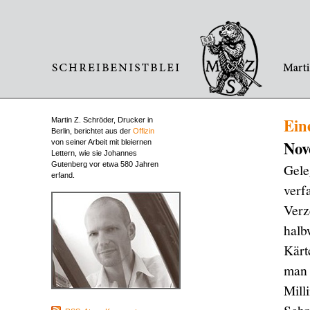
Ein
Martin Z. Schröder, Drucker in
Berlin, berichtet aus der
Offizin
Nov
von seiner Arbeit mit bleiernen
Lettern, wie sie Johannes
Gutenberg vor etwa 580 Jahren
Gele
erfand.
verf
Verz
halb
Kärt
man 
Mill