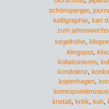
tschichold
,
japanb
schönsperger
,
journa
kalligraphie
,
karl d
zum jahreswechs
kegelhöhe
,
kilopre
kli
klingspor
,
kollationieren
,
ko
kondolenz
,
konko
kopenhagen
,
kor
korrespondenzaus
kristall
,
kritik
,
kuh
,