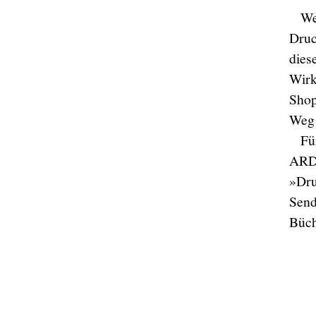
We
Druc
dies
Wirk
Shop
Weg 
Fü
AR
»Dru
Send
Büch