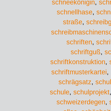
schneekönigin
,
sch
schnellhase
,
schn
straße
,
schreibg
schreibmaschinensch
schriften
,
schri
schriftguß
,
sc
schriftkonstruktion
,
schriftmusterkartei
,
schrägsatz
,
schu
schule
,
schulprojekt
schweizerdegen
,