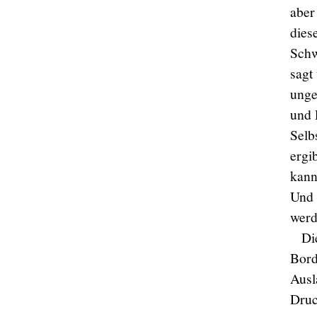
aber
dies
Schw
sagt
unge
und 
Selb
ergi
kann
Und 
werd
Di
Bord
Ausl
Druc