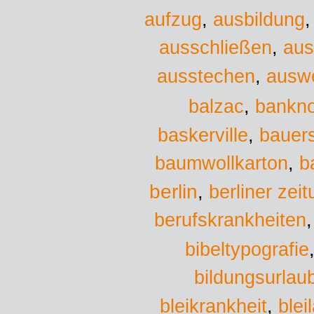
aufzug
,
ausbildung
ausschließen
,
aus
ausstechen
,
ausw
balzac
,
bankn
baskerville
,
bauers
baumwollkarton
,
b
berlin
,
berliner zei
berufskrankheiten
bibeltypografie
bildungsurlau
bleikrankheit
,
blei