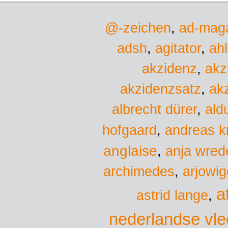
@-zeichen
,
ad-mag
adsh
,
agitator
,
ah
akzidenz
,
akz
akzidenzsatz
,
ak
albrecht dürer
,
ald
hofgaard
,
andreas k
anglaise
,
anja wred
archimedes
,
arjowig
a
astrid lange
,
nederlandse vl