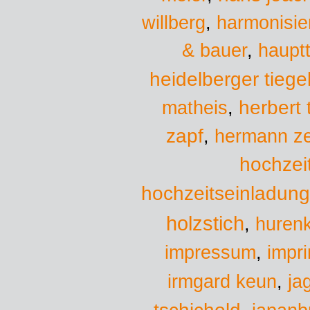
willberg
,
harmonisie
& bauer
,
hauptt
heidelberger tiege
herbert
matheis
,
zapf
,
hermann ze
hochzei
hochzeitseinladun
holzstich
,
hurenk
impressum
,
impr
irmgard keun
,
ja