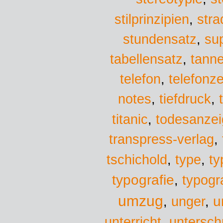
stra
stilprinzipien
,
stundensatz
,
su
tabellensatz
,
tann
telefon
,
telefonz
notes
,
tiefdruck
,
titanic
,
todesanze
transpress-verlag
,
tschichold
,
type
,
ty
typografie
,
typogr
umzug
u
,
unger
,
unterricht
,
untersch