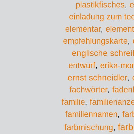
plastikfisches
e
,
einladung zum te
elementar
,
element
empfehlungskarte
,
englische schreib
entwurf
,
erika-mon
ernst schneidler
,
fachwörter
,
faden
familie
familienanz
,
familiennamen
,
far
farb
farbmischung
,