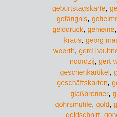
geburtstagskarte
,
ge
gefängnis
,
geheimd
gelddruck
,
gemeine
kraus
,
georg ma
weerth
,
gerd haubn
noordzij
,
gert 
geschenkartikel
,
geschäftskarten
,
g
glaßbrenner
,
g
gold
gohrsmühle
,
,
g
goldschnitt
,
gon