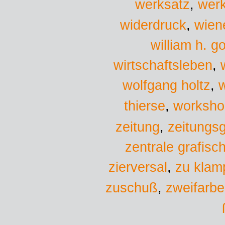
werksatz
,
wer
wien
widerdruck
,
william h. g
wirtschaftsleben
,
wolfgang holtz
,
w
worksho
thierse
,
zeitung
,
zeitungs
zentrale grafisc
zu klam
zierversal
,
zuschuß
,
zweifarb