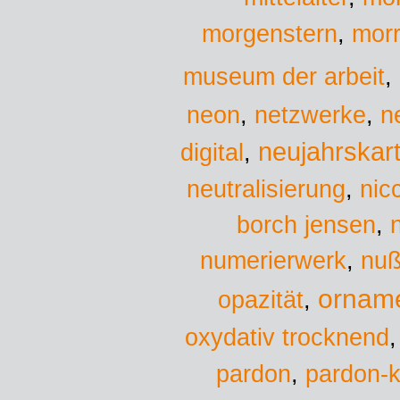
morgenstern
,
morr
museum der arbeit
,
neon
,
netzwerke
,
n
neujahrskar
digital
,
neutralisierung
,
nicc
borch jensen
,
numerierwerk
,
nuß
ornam
opazität
,
oxydativ trocknend
pardon
,
pardon-k