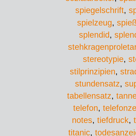
spiegelschrift
,
sp
spielzeug
,
spie
splen
splendid
,
stehkragenproletar
stereotypie
,
st
stra
stilprinzipien
,
stundensatz
,
su
tabellensatz
,
tann
telefon
,
telefonz
notes
,
tiefdruck
,
titanic
,
todesanze