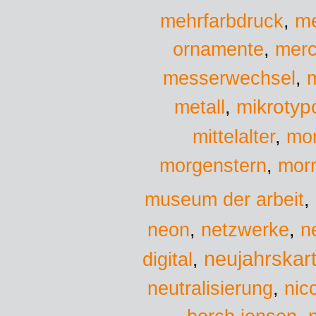
me
mehrfarbdruck
,
ornamente
,
mer
messerwechsel
,
mikrotyp
metall
,
mittelalter
,
mo
morgenstern
,
morr
museum der arbeit
,
neon
,
netzwerke
,
n
neujahrskar
digital
,
neutralisierung
,
nicc