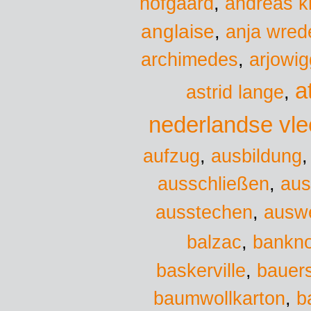
hofgaard
,
andreas k
anglaise
,
anja wred
archimedes
,
arjowig
a
astrid lange
,
nederlandse vl
aufzug
,
ausbildung
ausschließen
,
aus
ausstechen
,
ausw
balzac
,
bankn
baskerville
,
bauers
baumwollkarton
,
b