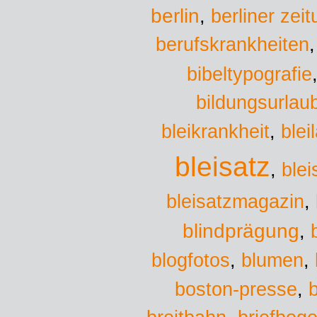
berlin
,
berliner zei
berufskrankheiten
bibeltypografie
bildungsurlau
bleikrankheit
,
blei
bleisatz
,
blei
bleisatzmagazin
,
blindprägung
,
blumen
blogfotos
,
,
boston-presse
,
b