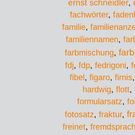
ernst schneidler
,
fachwörter
,
faden
familie
familienanz
,
familiennamen
,
far
farb
farbmischung
,
fedrigoni
fdj
,
fdp
,
,
f
fibel
,
figaro
,
firnis
hardwig
,
flott
,
formularsatz
,
f
f
fotosatz
,
fraktur
,
freinet
,
fremdsprac