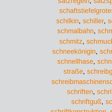
satzregeln
,
satzs
schaftstiefelgrot
schilkin
,
schiller
,
s
schmalbahn
,
schm
schmuc
schmitz
,
schneekönigin
,
sch
schnellhase
,
schn
straße
,
schreibg
schreibmaschinensch
schriften
,
schri
schriftguß
,
sc
schriftkonstruktion
,