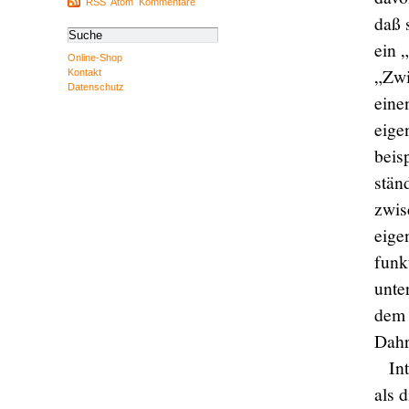
RSS
Atom
Kommentare
daß 
ein 
Online-Shop
„Zwi
Kontakt
Datenschutz
eine
eige
beis
stän
zwis
eige
funk
unte
dem 
Dahr
In
als 