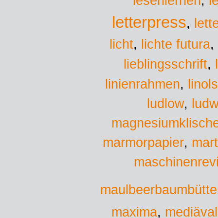
lesenlernen
,
l
letterpress
,
lett
lichte futura
licht
,
,
lieblingsschrift
,
linol
linienrahmen
,
ludw
ludlow
,
magnesiumklisch
marmorpapier
,
mar
maschinenrevi
maulbeerbaumbütte
maxima
,
mediäval