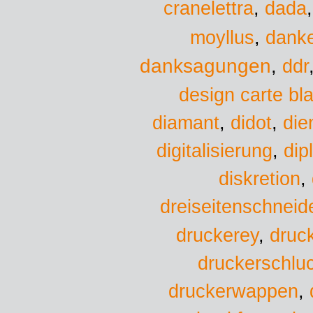
dada
cranelettra
,
moyllus
,
danke
danksagungen
,
ddr
design carte bl
diamant
,
didot
,
die
digitalisierung
,
dip
diskretion
,
dreiseitenschneid
druckerey
,
druc
druckerschlu
druckerwappen
,