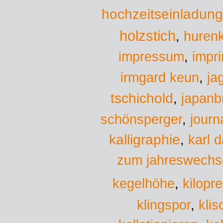
hochzeitseinladun
holzstich
,
hurenk
impressum
,
impr
irmgard keun
,
ja
tschichold
,
japanb
schönsperger
,
journa
kalligraphie
,
karl d
zum jahreswechs
kegelhöhe
,
kilopre
kli
klingspor
,