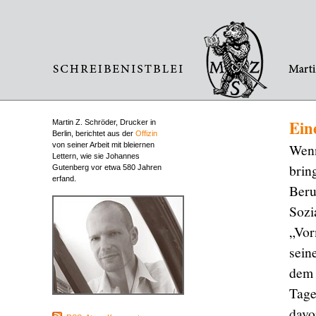
Eine
Martin Z. Schröder, Drucker in
Berlin, berichtet aus der
Offizin
von seiner Arbeit mit bleiernen
Wenn
Lettern, wie sie Johannes
brin
Gutenberg vor etwa 580 Jahren
erfand.
Beru
Sozi
„Vor
sein
dem 
Tage
davo