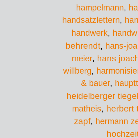
hampelmann
,
ha
handsatzlettern
,
han
handwerk
handw
,
behrendt
,
hans-jo
hans joac
meier
,
willberg
,
harmonisie
& bauer
,
hauptt
heidelberger tiege
herbert
matheis
,
zapf
,
hermann ze
hochzei