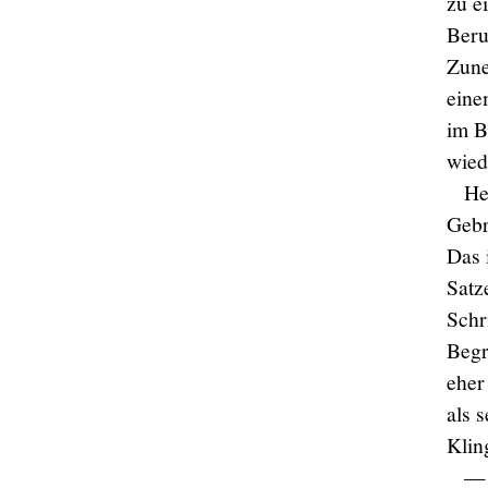
zu e
Beru
Zune
eine
im B
wied
He
Gebr
Das 
Satz
Schr
Begr
eher 
als 
Klin
— 