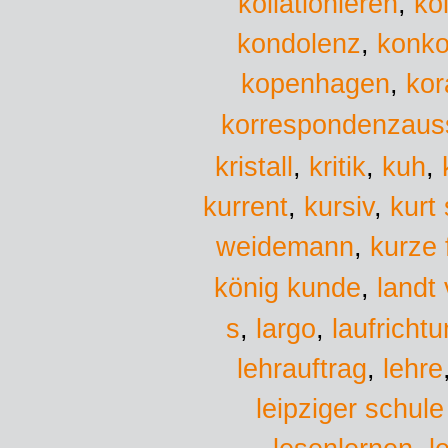
kollationieren
,
ko
kondolenz
,
konko
kopenhagen
,
kor
korrespondenzaus
kristall
,
kritik
,
kuh
,
kurrent
,
kursiv
,
kurt
weidemann
,
kurze 
könig kunde
,
landt 
s
largo
,
,
laufricht
lehrauftrag
,
lehre
leipziger schule