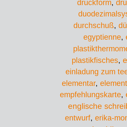
druckform
,
dru
duodezimalsy
durchschuß
,
dü
egyptienne
,
plastikthermome
plastikfisches
e
,
einladung zum te
elementar
,
element
empfehlungskarte
,
englische schreib
entwurf
,
erika-mon