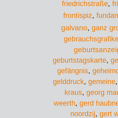
f
friedrichstraße
,
fundam
frontispiz
,
galvano
,
ganz gr
gebrauchsgrafike
geburtsanzei
geburtstagskarte
,
ge
gefängnis
,
geheimd
gelddruck
,
gemeine
kraus
,
georg ma
weerth
,
gerd haubn
noordzij
,
gert 