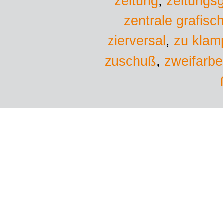
zeitung
,
zeitungs
zentrale grafisc
zu klam
zierversal
,
zuschuß
,
zweifarb