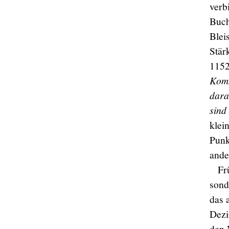
verb
Buch
Blei
Stär
1152
Komm
dara
sind
klei
Punk
ande
Fr
sond
das 
Dezi
den 