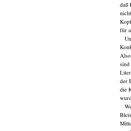
daß P
nich
Kopf
für 
Un
Konk
Also
sind
Lite
der 
die 
wurd
We
Blei
Mitt