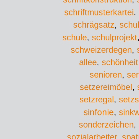
schriftmusterkartei
,
schrägsatz
,
schu
schule
,
schulprojekt
schweizerdegen
,
allee
,
schönheit
senioren
,
ser
setzereimöbel
,
setzregal
,
setz
sinfonie
sinkw
,
sonderzeichen
,
sozialarbeiter
,
spat