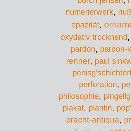
borch jensen
,
numerierwerk
,
nuß
ornam
opazität
,
oxydativ trocknend
pardon
,
pardon-k
renner
,
paul sinkw
penisg'schichte
perforation
,
pe
philosophie
,
pingelig
plantin
pop
plakat
,
,
pracht-antiqua
p
,