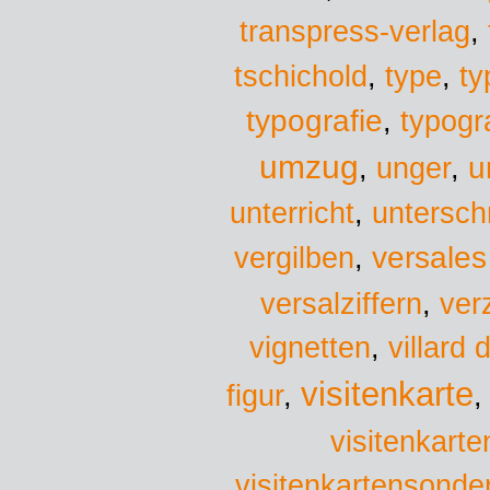
transpress-verlag
,
tschichold
,
type
,
ty
typografie
,
typogr
umzug
u
,
unger
,
unterricht
,
untersch
versales
vergilben
,
versalziffern
,
ver
vignetten
,
villard
visitenkarte
figur
,
visitenkarte
visitenkartensonde