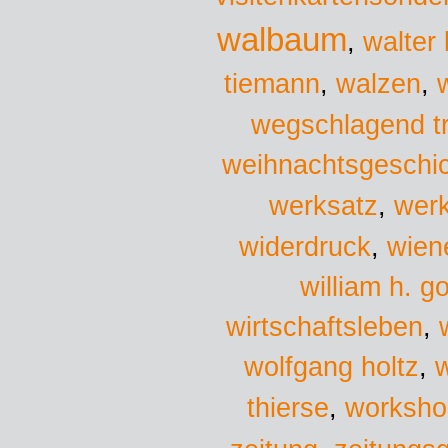
walbaum
,
walter 
tiemann
,
walzen
,
wegschlagend t
weihnachtsgeschi
werksatz
,
wer
wien
widerdruck
,
william h. g
wirtschaftsleben
,
wolfgang holtz
,
w
worksho
thierse
,