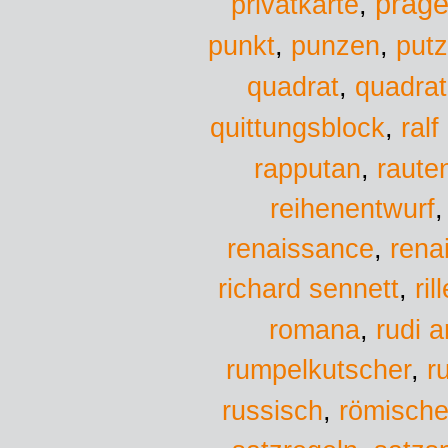
präge
privatkarte
,
punkt
,
punzen
,
put
quadra
quadrat
,
quittungsblock
,
ralf
rapputan
,
raute
reihenentwurf
renaissance
,
rena
richard sennett
,
ril
romana
,
rudi a
r
rumpelkutscher
,
russisch
,
römische