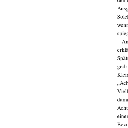
Ausg
Solc
wenn
spie
An
erkl
Spät
gedr
Klei
„Ach
Viel
dama
Acht
eine
Bezu