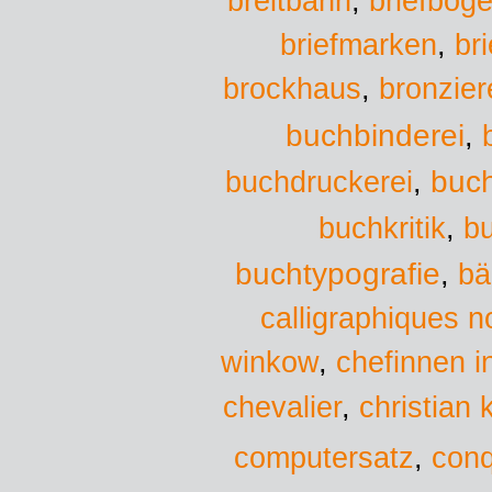
breitbahn
,
briefbog
briefmarken
,
br
brockhaus
,
bronzier
buchbinderei
,
buchdruckerei
buc
,
bu
buchkritik
,
buchtypografie
,
bä
calligraphiques n
chefinnen i
winkow
,
christian 
chevalier
,
computersatz
,
conq