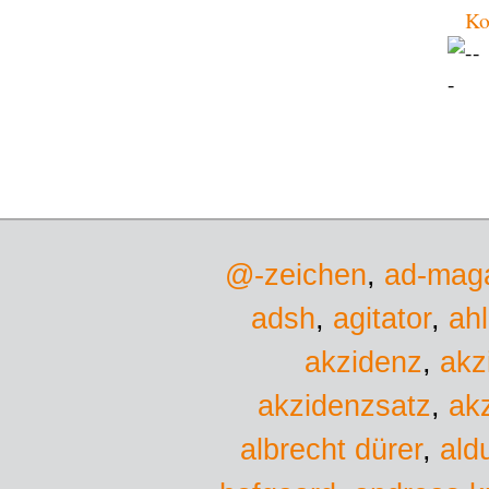
Ko
@-zeichen
,
ad-mag
adsh
,
agitator
,
ah
akzidenz
,
akz
akzidenzsatz
,
ak
albrecht dürer
,
ald