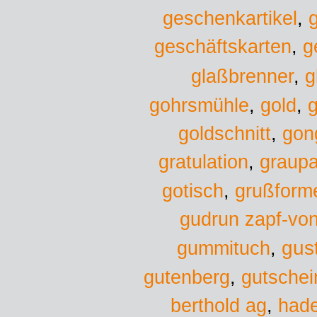
geschenkartikel
,
geschäftskarten
,
g
glaßbrenner
,
g
gold
gohrsmühle
,
,
g
goldschnitt
,
gon
gratulation
,
graup
gotisch
,
grußform
gudrun zapf-vo
gus
gummituch
,
gutenberg
,
gutschei
berthold ag
,
had