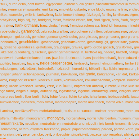
chuß
,
dürer
,
echo
,
echt bütten
,
egyptienne
,
einbruch
,
ein gelbes plastikthermometer in form ei
ntar
,
elementare typografie
,
emil kahle
,
empfehlungskarte
,
enge block
,
englische linie
,
englis
tikett
,
excelsior
,
exlibris
,
fachwörter
,
fadenknotenheftung
,
falzkegel
,
familie
,
familienanzeigen
farbzylinder
,
fdgb
,
fdj
,
fdp
,
fedrigoni
,
fehler
,
festliche ziffern
,
fett
,
fibel
,
figaro
,
firnis
,
fisch
,
fliege
frank ortmann
z
,
fraktur
,
,
franz dinda
,
freinet
,
fremdsprachensatz
,
friedrich forssman
,
friedr
garamond
robe gotisch
,
,
gebrauchsgrafiker
,
gebrochene schriften
,
geburtsanzeige
,
geburt
ehrungen
,
gelddruck
,
gemeine
,
genesungswünsche
,
georg kraus
,
georg maurer
,
georg trum
henkartikel
,
geschichten
,
geschmack
,
geschäftskarten
,
gestaltung
,
gill
,
glatter satz
,
glaßbr
g
,
gotische
,
grandezza
,
gratulation
,
graupappe
,
gravira
,
griffo
,
grobe gotisch
,
grußformel
,
gru
 alte zeit
,
gutenberg
,
gutschein
,
günter gerhard lange
,
h. berthold ag
,
hadern
,
halbfett
,
halbge
hans-joachim behrendt
handwerk
,
handwerkskunst
,
,
hans-joachim schauß
,
hans eduard 
heidelberger tiegel
upttitel
,
hausbau
,
havarie
,
,
heidsieck
,
helion
,
helmut matheis
,
herbert 
holzlettern
holzstich
einladungen
,
,
holzschrift
,
,
hurenkind
,
hölderlin
,
ilya lipkin
,
impressum
,
i
kalligrafie
npapier
,
johann schönsperger
,
journalist
,
kalkulation
,
,
kalligraphie
,
karl dall
,
karlge
klima
,
klingspor
,
klischee
,
knockout
,
koks
,
kollationieren
,
kolumnenschnur
,
kompreß
,
kondol
kunst
ttung
,
kredit
,
kreissatz
,
kristall
,
kritik
,
kuh
,
,
kupferstich-antiqua
,
kurrent
,
kursiv
,
kurt sc
ange farbe
,
langes s
,
largo
,
laufrichtung
,
legasthenie
,
legende
,
lehrauftrag
,
lehre
,
lehrgeld
,
leic
etterpress berlin
,
liber berlin
,
licht
,
lichte futura
,
lichte koralle
,
lichte largo
,
lieblingsschrift
,
ligatu
iumklischee
,
manieren
,
mark twain
,
marmorpapier
,
martin mosebach
,
martin wilke
,
maschine
meister-ornament
l-antiqua
,
mediävalziffern
,
mehrfarbdruck
,
,
meister-ornamente
,
merc
,
me
monotype
iffern
,
mittelalter
,
monogramm
,
,
morgenstern
,
morris fuller benton
,
museum
,
mus
neujahrskarte
,
neusilber
,
neutralisieren
,
neutralisierung
,
niccoli
,
niels borch jensen
,
nils bor
,
ornamente
,
ostern
,
oxydativ trocknend
,
papier
,
papierberechnung
,
pardon
,
pardon-karte
,
pat
erforation
,
perl
,
peter gericke
,
petit
,
philosophie
,
pingeligkeit
,
pinzette
,
pionierpalast
,
plakat
,
pla