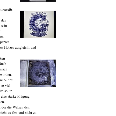
inerseits
r den
 sein
k
den
papier
es Holzes ausgleicht und
rken
Buch
issen
 würden.
nur« drei
so viel
te sollte
 eine starke Prägung,
den.
t der die Walzen den
nicht zu fest und nicht zu