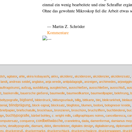
einmal ein wenig bearbeitete und eine Schraffur ergän
Ohne das gewohnte Mikroskop fiel die Arbeit etwas s
— Martin Z. Schröder
Kommentare
dsh
,
agitator
,
ahle
,
akira kobayashi
,
akko
,
akzidenz
,
akzidenzen
,
akzidenzier
,
akzidenzsatz
,
landt
,
andreas seidel
,
anglaise
,
anja wrede
,
antipädagogik
,
anzeigen
,
archimedes
,
arjowiggin
auftragskunst
,
aufzug
,
ausbildung
,
ausgleichen
,
ausschießen
,
ausschließen
,
ausschluß
,
aus
e
,
baskerville
,
bauersche gießerei
,
baumwolle
,
baumwollkarton
,
baumwollpapier
,
belehrung
,
b
bigband
ibeltypografie
,
,
bilderdruck
,
bildungsurlaub
,
billig
,
bittkarte
,
blei
,
bleikrankheit
,
bleilau
terial
,
blindprägung
,
block-signal
,
blocksatz
,
blogfotos
,
blumen
,
bodoni
,
bologneser kreide
,
briefpapier
,
briefschatulle
,
brockhaus
,
bronzieren
,
broschüre
,
bruchziffern
,
buchbinderei
,
buc
buchtypografie
ign
,
,
bärbel bohley
,
c. wright mills
,
calligraphiques noires
,
cancellaresca
,
car
cordbettwäsche
omputersatz
,
conqueror
,
,
cranelettra
,
dada
,
damenformat
,
damianus moyl
anche
,
detailtypografie
,
diamant
,
didot
,
dienstleister
,
digitales design
,
digitalisierung
,
diplomaten
rey
,
druckergruß
,
druckermarke
,
druckerschluck
,
druckerschwärze
,
druckerwappen
,
druckf