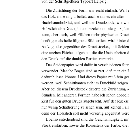
von der Schriftgießerei Typoart Leipzig.
Die Zurichtung der Form war recht einfach. Weil e
das Holz ein wenig arbeitet, auch wenn es ein altes
Buchsbaumholz ist, und weil der Druckstock, wie wi
Holzstich als »Druckplatte« bezeichnen, nie ganz plan
kann, aber auch, weil Flächen mehr physischen Druc
benötigen als helle filigrane Bildpartien, wird hinter 
Aufzug, also gegenüber des Druckstockes, mit Seiden
eine uneben Fläche aufgebaut, die die Unebenheiten d
den Druck auf die dunklen Partien verstärkt.
Das Seidenpapier wird dafür in verschiedenen Stä
verwendet. Manche Bogen sind so zart, daß man ein 
dadurch lesen könnte. Und dieses Papier muß fein ger
werden, weil Schnittkanten sich im Druckbild zeigen
Aber bei diesem Druckstock dauerte die Zurichtung »
Stunden. Mit anderen Formen habe ich schon doppelt 
Zeit für den guten Druck zugebracht. Auf der Rücksei
nur wenig Schattierung zu sehen sein, auf keinen Fall
denn der Holzstich soll nicht vorzeitig abgenutzt wer
Ebenso entscheidend sind die Geschwindigkeit, mi
Stock einfärben, sowie die Konsistenz der Farbe, die 