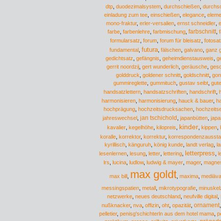
dtp
,
duodezimalsystem
,
durchschießen
,
durchs
einladung zum tee
,
einschießen
,
elegance
,
eleme
mono-fraktur
,
erler-versalien
,
ernst schneidler
,
e
farbschnitt
farbe
,
farbenlehre
,
farbmischung
,
,
formularsatz
,
forum
,
forum für bleisatz
,
fotosat
futura
fundamental
,
,
fälschen
,
galvano
,
ganz g
gedichtsatz
,
gefängnis
,
geheimdienstausweis
,
g
gerrit noordzij
,
gert wunderlich
,
geräusche
,
gesc
golddruck
,
goldener schnitt
,
goldschnitt
,
gon
gummireglette
,
gummituch
,
gustav seibt
,
gute
handsatzlettern
,
handsatzschriften
,
handschrift
,
harmonisieren
,
harmonisierung
,
hauck & bauer
,
ha
hochprägung
,
hochzeitsdrucksachen
,
hochzeits
jan tschichold
jahreswechsel
,
,
japanbütten
,
japa
kinder
kavalier
,
kegelhöhe
,
kilopreis
,
,
kippen
,
koralle
,
korrektor
,
korrektur
,
korrespondenzaussta
kyrillisch
,
känguruh
,
könig kunde
,
landt verlag
,
l
letterpress
lesenlernen
,
lesung
,
letter
,
lettering
,
,
l
lrs
,
lucina
,
ludlow
,
ludwig & mayer
,
mager
,
magnes
max goldt
max bill
,
,
maxima
,
mediäva
messingspatien
,
metall
,
mikrotypografie
,
minuskelz
netzwerke
,
neues deutschland
,
neufville digital
,
ornament
nußknacker
,
nva
,
offizin
,
oht
,
opazität
,
pelletier
,
penisg'schichterln aus dem hotel mama
,
p