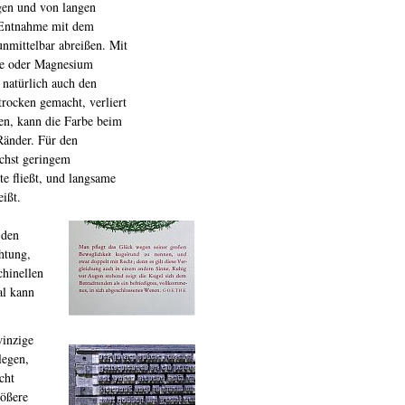
ngen und von langen
r Entnahme mit dem
unmittelbar abreißen. Mit
de oder Magnesium
 natürlich auch den
rocken gemacht, verliert
ben, kann die Farbe beim
Ränder. Für den
ichst geringem
te fließt, und langsame
ißt.
 den
htung,
chinellen
al kann
winzige
legen,
cht
rößere