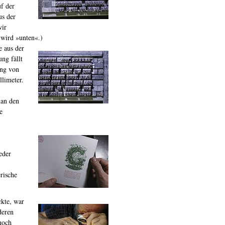
f der
us der
wir
 wird »unten«.)
e aus der
ng fällt
ung von
llimeter.
man den
e
eder
erische
ckte, war
deren
noch