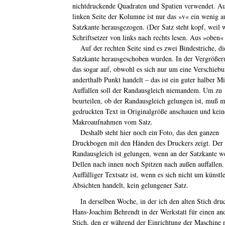
nichtdruckende Quadraten und Spatien verwendet. Au
linken Seite der Kolumne ist nur das »v« ein wenig a
Satzkante herausgezogen. (Der Satz steht kopf, weil 
Schriftsetzer von links nach rechts lesen. Aus »oben«
Auf der rechten Seite sind es zwei Bindestriche, di
Satzkante herausgeschoben wurden. In der Vergrößeru
das sogar auf, obwohl es sich nur um eine Verschieb
anderthalb Punkt handelt – das ist ein guter halber Mi
Auffallen soll der Randausgleich niemandem. Um zu
beurteilen, ob der Randausgleich gelungen ist, muß 
gedruckten Text in Originalgröße anschauen und kein
Makroaufnahmen vom Satz.
Deshalb steht hier noch ein Foto, das den ganzen
Druckbogen mit den Händen des Druckers zeigt. Der
Randausgleich ist gelungen, wenn an der Satzkante w
Dellen nach innen noch Spitzen nach außen auffallen.
Auffälliger Textsatz ist, wenn es sich nicht um künstl
Absichten handelt, kein gelungener Satz.
In derselben Woche, in der ich den alten Stich dru
Hans-Joachim Behrendt in der Werkstatt für einen an
Stich, den er während der Einrichtung der Maschine 