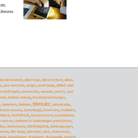
zte.
chwerer.
akzidenzsetzer
,
albert kapr
,
albrecht dürer
,
aldus
,
atlas van
s
,
arno drescher
,
arrighi
,
astrid lange
,
schlußregeln
,
ausstechen
,
ausweis
,
autsch
,
axel
erlin
,
berliner zeitung
,
berufsbezeichnungen
,
bleisatz
s
,
bleilettern
,
bleilinien
,
,
bleisatzaltar
,
boston-presse
,
bostontiegel
,
brand eins
,
breitbahn
,
buchdruck
hblock
,
,
buchdruckerei
,
bucheinband
,
l winkow
,
chefinnen in bodenlangen jeansröcken
,
danksagung
lus
,
dankeskarte
,
,
danksagungen
,
format
,
dirk lange
,
diskretion
,
divis
,
dramensatz
,
arbe
,
druckfarben
,
druckform
,
druckgrafik
,
drucköl
,