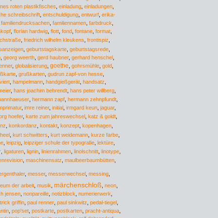
nes roten plastikfisches
,
einladung
,
einladungen
,
che schreibschrift
,
entschuldigung
,
entwurf
,
erika-
,
familiendrucksachen
,
familiennamen
,
farbdruck
,
nkopf
,
florian hardwig
,
flott
,
fond
,
fontane
,
format
,
ichstraße
,
friedrich wilhelm kleukens
,
frontispiz
,
sanzeigen
,
geburtstagskarte
,
geburtstagsrede
,
p
,
georg weerth
,
gerd haubner
,
gerhard henschel
,
goethe
enner
,
globalisierung
,
,
gohrsmühle
,
gold
,
ßkarte
,
grußkarten
,
gudrun zapf-von hesse
,
viert
,
hampelmann
,
handgießgerät
,
handsatz
,
meier
,
hans joachim behrendt
,
hans peter willberg
,
thannhaeuser
,
hermann zapf
,
hermann zehnpfundt
,
mprimatur
,
imre reiner
,
initial
,
irmgard keun
,
jaguar
,
org hoefer
,
karte zum jahreswechsel
,
katz & goldt
,
enz
,
konkordanz
,
kontakt
,
konzept
,
kopenhagen
,
heel
,
kurt schwitters
,
kurt weidemann
,
kurze farbe
,
he
,
leipzig
,
leipziger schule der typografie
,
lektüre
,
r
,
ligaturen
,
lignin
,
linienrahmen
,
linolschnitt
,
linotype
,
nrevision
,
maschinensatz
,
maulbeerbaumbütten
,
rgenthaler
,
messer
,
messerwechsel
,
messing
,
märchenschloß
eum der arbeit
,
musik
,
,
neon
,
ch jensen
,
nonpareille
,
notizblock
,
numerierwerk
,
rick griffin
,
paul renner
,
paul sinkwitz
,
pedal-tiegel
,
ntin
,
pop'set
,
postkarte
,
postkarten
,
pracht-antiqua
,