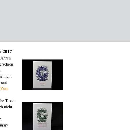
r 2017
 Jahren
erschien
m
r nicht
t und
(Zum
the-Texte
ch nicht
n
ursiv