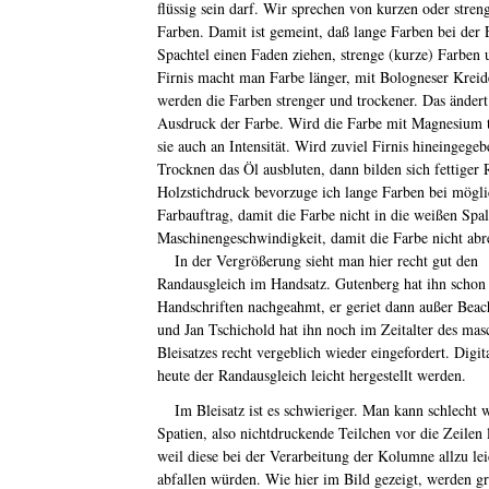
flüssig sein darf. Wir sprechen von kurzen oder stre
Farben. Damit ist gemeint, daß lange Farben bei de
Spachtel einen Faden ziehen, strenge (kurze) Farben 
Firnis macht man Farbe länger, mit Bologneser Krei
werden die Farben strenger und trockener. Das ändert
Ausdruck der Farbe. Wird die Farbe mit Magnesium t
sie auch an Intensität. Wird zuviel Firnis hineingege
Trocknen das Öl ausbluten, dann bilden sich fettiger 
Holzstichdruck bevorzuge ich lange Farben bei mögl
Farbauftrag, damit die Farbe nicht in die weißen Spal
Maschinengeschwindigkeit, damit die Farbe nicht abre
In der Vergrößerung sieht man hier recht gut den
Randausgleich im Handsatz. Gutenberg hat ihn schon
Handschriften nachgeahmt, er geriet dann außer Beac
und Jan Tschichold hat ihn noch im Zeitalter des mas
Bleisatzes recht vergeblich wieder eingefordert. Digit
heute der Randausgleich leicht hergestellt werden.
Im Bleisatz ist es schwieriger. Man kann schlecht 
Spatien, also nichtdruckende Teilchen vor die Zeilen 
weil diese bei der Verarbeitung der Kolumne allzu lei
abfallen würden. Wie hier im Bild gezeigt, werden g