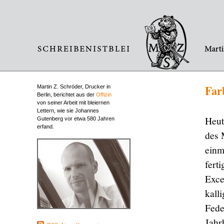
Far
Martin Z. Schröder, Drucker in
Berlin, berichtet aus der
Offizin
von seiner Arbeit mit bleiernen
Lettern, wie sie Johannes
Heut
Gutenberg vor etwa 580 Jahren
erfand.
des 
einm
fert
Exce
kall
Fede
Jahr