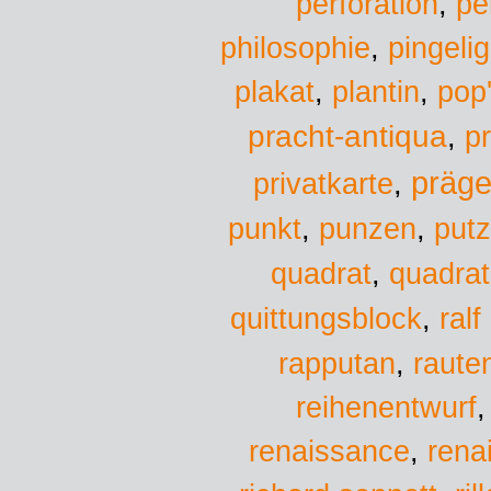
perforation
,
pe
philosophie
,
pingelig
plantin
pop
plakat
,
,
pracht-antiqua
p
,
präge
privatkarte
,
punkt
,
punzen
,
put
quadra
quadrat
,
quittungsblock
,
ralf
rapputan
,
raute
reihenentwurf
renaissance
,
rena