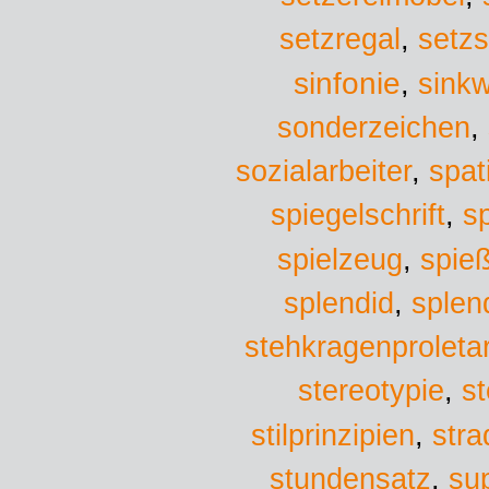
setzregal
,
setz
sinfonie
sinkw
,
sonderzeichen
,
sozialarbeiter
,
spat
spiegelschrift
,
sp
spielzeug
,
spie
splen
splendid
,
stehkragenproletar
stereotypie
,
st
stra
stilprinzipien
,
stundensatz
,
su