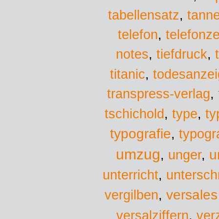
tabellensatz
,
tann
telefon
,
telefonz
notes
,
tiefdruck
,
titanic
,
todesanze
transpress-verlag
,
tschichold
,
type
,
ty
typografie
,
typogr
umzug
u
,
unger
,
unterricht
,
untersch
versales
vergilben
,
versalziffern
,
ver