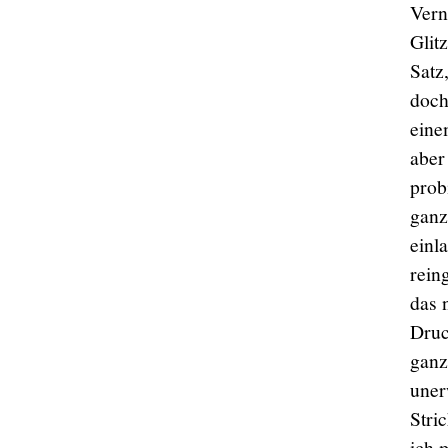
Vern
Glit
Satz
doch
eine
aber
prob
ganz
einl
rein
das 
Druc
ganz
uner
Stri
ich 