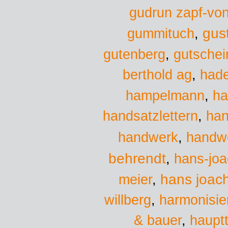
gudrun zapf-vo
gus
gummituch
,
gutenberg
,
gutschei
berthold ag
,
had
hampelmann
,
ha
handsatzlettern
,
han
handwerk
handw
,
behrendt
,
hans-jo
hans joac
meier
,
willberg
,
harmonisie
& bauer
,
hauptt