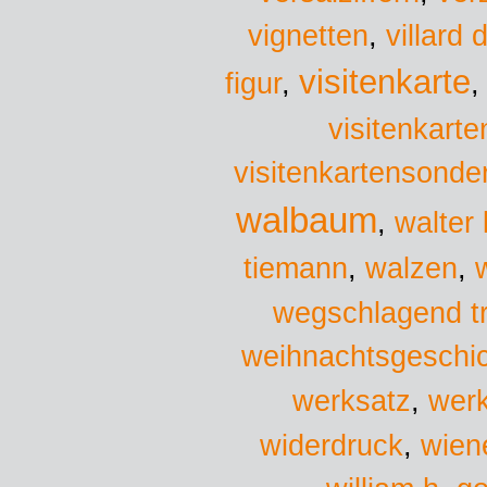
vignetten
,
villard
visitenkarte
figur
,
visitenkarte
visitenkartensonde
walbaum
,
walter 
tiemann
,
walzen
,
wegschlagend t
weihnachtsgeschi
werksatz
,
wer
wien
widerdruck
,