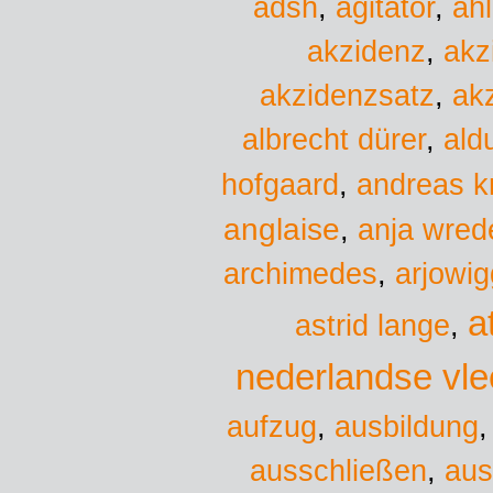
adsh
,
agitator
,
ah
akzidenz
,
akz
akzidenzsatz
,
ak
albrecht dürer
,
ald
hofgaard
,
andreas k
anglaise
,
anja wred
archimedes
,
arjowig
a
astrid lange
,
nederlandse vl
aufzug
,
ausbildung
ausschließen
,
aus