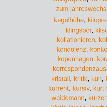
zum jahreswechs
kegelhöhe
,
kilopre
kli
klingspor
,
kollationieren
,
ko
kondolenz
,
konko
kopenhagen
,
kor
korrespondenzaus
kristall
,
kritik
,
kuh
,
kurrent
,
kursiv
,
kurt
weidemann
,
kurze 