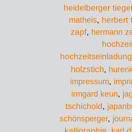
heidelberger tiege
herbert
matheis
,
zapf
,
hermann ze
hochzei
hochzeitseinladun
holzstich
,
hurenk
impressum
,
impr
irmgard keun
,
ja
tschichold
,
japanb
schönsperger
,
journa
kalligraphie
,
karl d