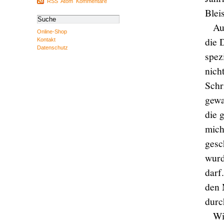
RSS
Atom
Kommentare
Blei
Au
Online-Shop
die 
Kontakt
Datenschutz
spez
nich
Schri
gewa
die 
mich
gesc
wurd
darf
den 
durc
Wi