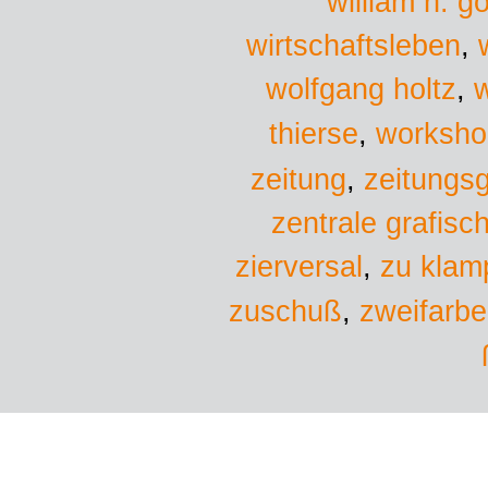
william h. g
wirtschaftsleben
,
wolfgang holtz
,
w
worksho
thierse
,
zeitung
,
zeitungs
zentrale grafisc
zu klam
zierversal
,
zuschuß
,
zweifarb