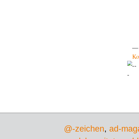
— 
Ko
@-zeichen
,
ad-mag