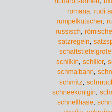
richard sennett
,
ril
romana
,
rudi a
r
rumpelkutscher
,
russisch
,
römische
satzregeln
,
satzs
schaftstiefelgrot
schilkin
,
schiller
,
s
schmalbahn
,
schm
schmuc
schmitz
,
schneekönigin
,
sch
schnellhase
,
schn