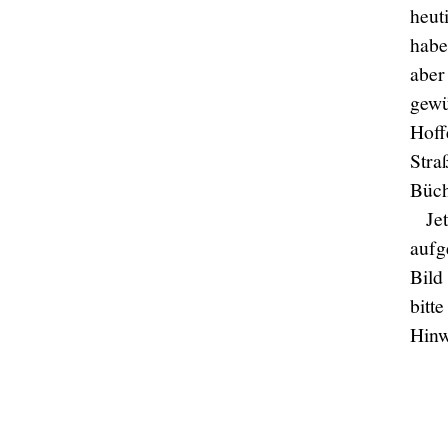
heut
habe
aber
gewü
Hoff
Stra
Büch
Je
aufg
Bild
bitt
Hinw