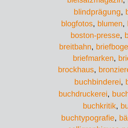
bleisatzmagazin
,
blindprägung
,
blumen
blogfotos
,
,
boston-presse
,
b
breitbahn
,
briefbog
briefmarken
,
br
brockhaus
,
bronzier
buchbinderei
,
buchdruckerei
buc
,
bu
buchkritik
,
buchtypografie
,
bä