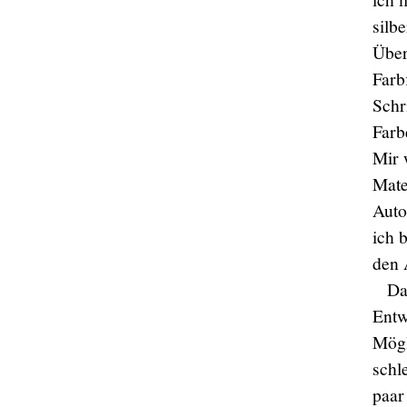
silb
Über
Farb
Schr
Farb
Mir 
Mate
Auto
ich 
den 
Da
Entw
Mögl
schl
paar