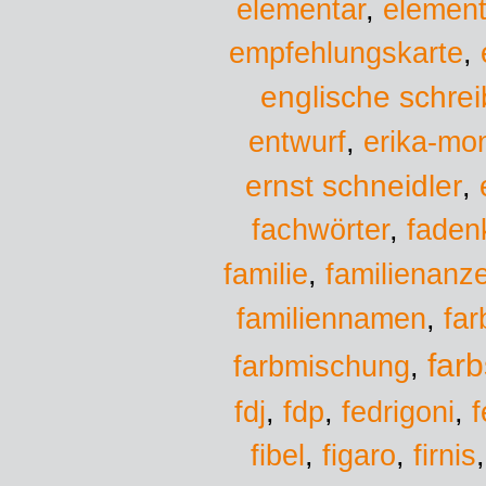
elementar
,
element
empfehlungskarte
,
englische schreib
entwurf
,
erika-mon
ernst schneidler
,
fachwörter
,
faden
familie
familienanz
,
familiennamen
,
far
farb
farbmischung
,
fedrigoni
fdj
,
fdp
,
,
f
fibel
,
figaro
,
firnis