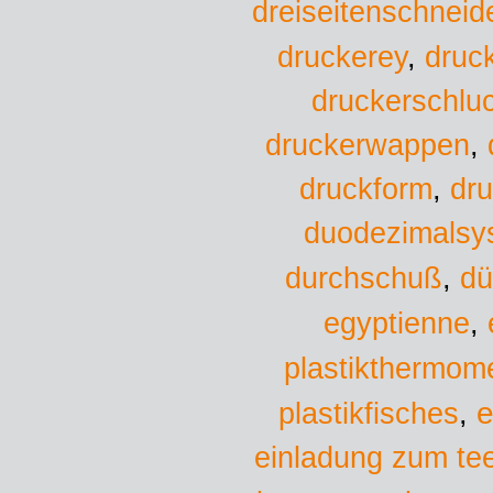
dreiseitenschneid
druckerey
,
druc
druckerschlu
druckerwappen
,
druckform
,
dru
duodezimalsy
durchschuß
,
dü
egyptienne
,
plastikthermome
plastikfisches
e
,
einladung zum te