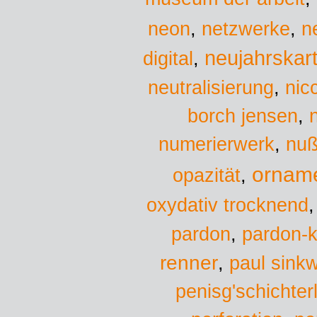
neon
,
netzwerke
,
n
neujahrskar
digital
,
neutralisierung
,
nicc
borch jensen
,
numerierwerk
,
nuß
ornam
opazität
,
oxydativ trocknend
pardon
,
pardon-k
renner
,
paul sinkw
penisg'schichte