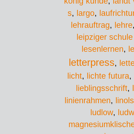
könig kunde
,
landt 
s
largo
,
,
laufricht
lehrauftrag
,
lehre
leipziger schule
lesenlernen
,
l
letterpress
,
lett
lichte futura
licht
,
,
lieblingsschrift
,
linol
linienrahmen
,
ludw
ludlow
,
magnesiumklisch