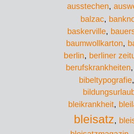
ausstechen
,
ausw
balzac
,
bankn
baskerville
,
bauers
baumwollkarton
,
b
berlin
,
berliner zei
berufskrankheiten
bibeltypografie
bildungsurlau
bleikrankheit
,
blei
bleisatz
,
blei