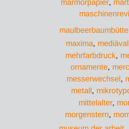
marmorpapier
,
mar
maschinenrevi
maulbeerbaumbütte
maxima
,
mediäval
me
mehrfarbdruck
,
ornamente
,
mer
messerwechsel
,
mikrotyp
metall
,
mittelalter
,
mo
morgenstern
,
morr
museum der arbeit
,