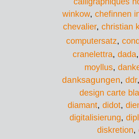
calligraphiques n
chefinnen i
winkow
,
christian 
chevalier
,
computersatz
,
conq
dada
cranelettra
,
moyllus
,
danke
danksagungen
,
ddr
design carte bl
diamant
,
didot
,
die
digitalisierung
,
dip
diskretion
,