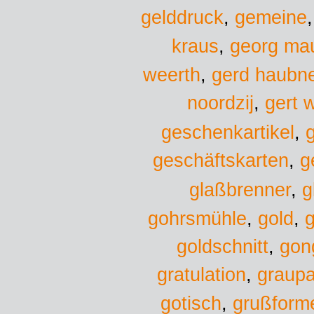
gelddruck
,
gemeine
kraus
,
georg ma
weerth
,
gerd haubn
noordzij
,
gert 
geschenkartikel
,
geschäftskarten
,
g
glaßbrenner
,
g
gold
gohrsmühle
,
,
g
goldschnitt
,
gon
gratulation
,
graup
gotisch
,
grußform