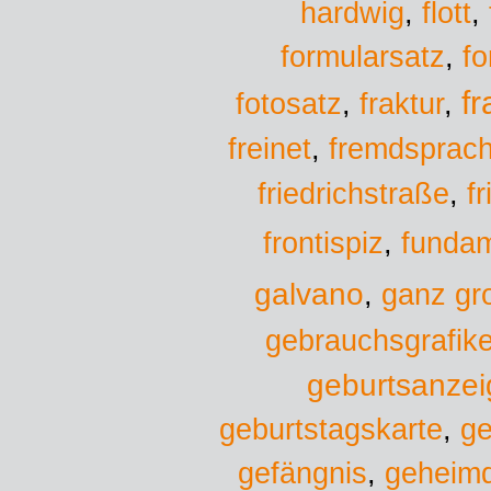
hardwig
,
flott
,
formularsatz
,
f
f
fotosatz
,
fraktur
,
freinet
,
fremdsprac
f
friedrichstraße
,
fundam
frontispiz
,
galvano
,
ganz gr
gebrauchsgrafike
geburtsanzei
geburtstagskarte
,
ge
gefängnis
,
geheimd