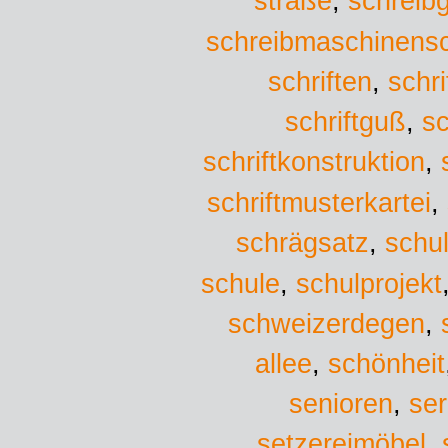
straße
,
schreibg
schreibmaschinensch
schriften
,
schri
schriftguß
,
sc
schriftkonstruktion
,
schriftmusterkartei
,
schrägsatz
,
schu
schule
,
schulprojekt
schweizerdegen
,
allee
,
schönheit
senioren
,
ser
setzereimöbel
,