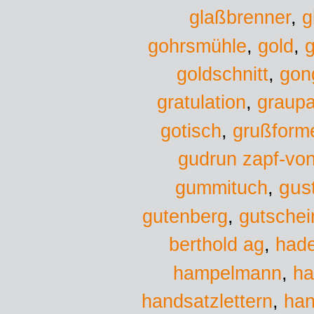
glaßbrenner
,
g
gold
gohrsmühle
,
,
g
goldschnitt
,
gon
gratulation
,
graup
gotisch
,
grußform
gudrun zapf-vo
gus
gummituch
,
gutenberg
,
gutschei
berthold ag
,
had
hampelmann
,
ha
handsatzlettern
,
han