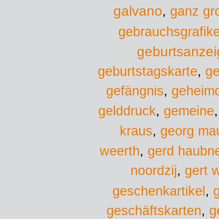
galvano
,
ganz gr
gebrauchsgrafike
geburtsanzei
geburtstagskarte
,
ge
gefängnis
,
geheimd
gelddruck
,
gemeine
kraus
,
georg ma
weerth
,
gerd haubn
noordzij
,
gert 
geschenkartikel
,
geschäftskarten
,
g