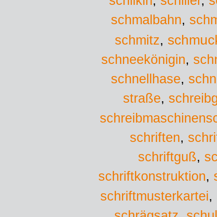
schilkin
,
schiller
,
s
schmalbahn
,
schm
schmuc
schmitz
,
schneekönigin
,
sch
schnellhase
,
schn
straße
,
schreibg
schreibmaschinensch
schriften
,
schri
schriftguß
,
sc
schriftkonstruktion
,
schriftmusterkartei
,
schrägsatz
,
schu