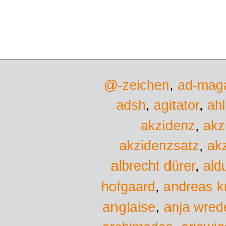
@-zeichen
,
ad-mag
adsh
,
agitator
,
ah
akzidenz
,
akz
akzidenzsatz
,
ak
albrecht dürer
,
ald
hofgaard
,
andreas k
anglaise
,
anja wred