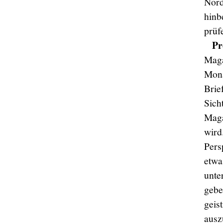
Nord
hinb
prüf
Pr
Mag
Mona
Brie
Sich
Maga
wird
Pers
etwa
unte
gebe
geis
ausz