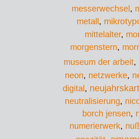
messerwechsel
,
mikrotyp
metall
,
mittelalter
,
mo
morgenstern
,
morr
museum der arbeit
,
neon
,
netzwerke
,
n
neujahrskar
digital
,
neutralisierung
,
nicc
borch jensen
,
numerierwerk
,
nuß