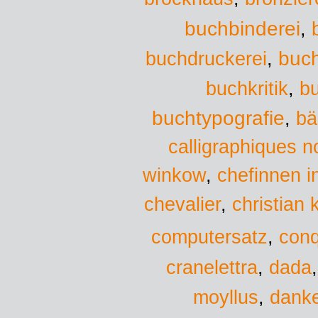
buchbinderei
,
buchdruckerei
buc
,
bu
buchkritik
,
buchtypografie
,
bä
calligraphiques n
chefinnen i
winkow
,
christian 
chevalier
,
computersatz
,
conq
dada
cranelettra
,
moyllus
,
danke