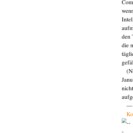
Comp
wenn
Inte
aufm
den 
die 
tägl
gefäl
(N
Janu
nich
aufg
— 
Ko