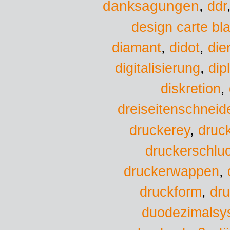
danksagungen
,
ddr
design carte bl
diamant
,
didot
,
die
digitalisierung
,
dip
diskretion
,
dreiseitenschneid
druckerey
,
druc
druckerschlu
druckerwappen
,
druckform
,
dru
duodezimalsy