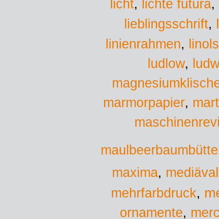
lichte futura
licht
,
,
lieblingsschrift
,
linol
linienrahmen
,
ludw
ludlow
,
magnesiumklisch
marmorpapier
,
mar
maschinenrevi
maulbeerbaumbütte
maxima
,
mediäval
me
mehrfarbdruck
,
ornamente
,
mer