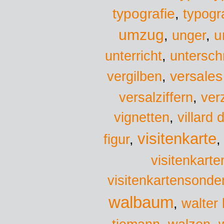
typografie
,
typogr
umzug
u
,
unger
,
unterricht
,
untersch
versales
vergilben
,
versalziffern
,
ver
vignetten
,
villard
visitenkarte
figur
,
visitenkarte
visitenkartensonde
walbaum
,
walter 