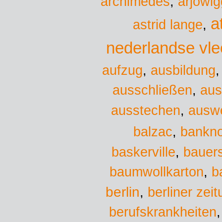
archimedes
,
arjowig
a
astrid lange
,
nederlandse vl
aufzug
,
ausbildung
ausschließen
,
aus
ausstechen
,
ausw
balzac
,
bankn
baskerville
,
bauers
baumwollkarton
,
b
berlin
,
berliner zei
berufskrankheiten