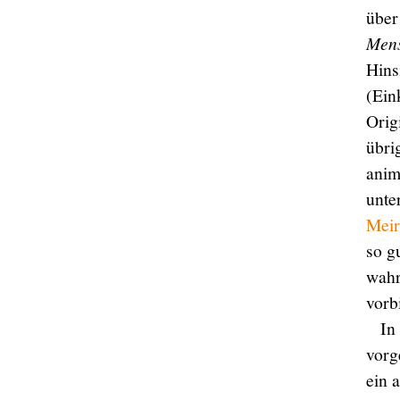
über
Men
Hins
(Ein
Orig
übri
anim
unte
Meir
so g
wahr
vorbi
In
vorg
ein 