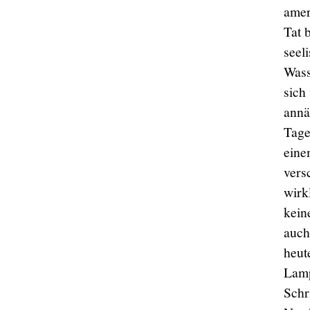
amer
Tat 
seel
Wass
sich
annä
Tage
eine
vers
wirk
kein
auch
heut
Lamp
Schri