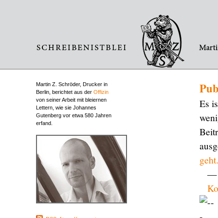
Publ
Martin Z. Schröder, Drucker in
Berlin, berichtet aus der
Offizin
von seiner Arbeit mit bleiernen
Es i
Lettern, wie sie Johannes
weni
Gutenberg vor etwa 580 Jahren
erfand.
Beit
ausg
geht
— 
Ko