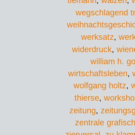
tiemann
,
walzen
,
wegschlagend t
weihnachtsgeschi
werksatz
,
wer
wien
widerdruck
,
william h. g
wirtschaftsleben
,
wolfgang holtz
,
w
worksho
thierse
,
zeitung
,
zeitungs
zentrale grafisc
zu klam
zierversal
,