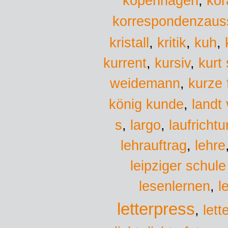
kopenhagen
,
kor
korrespondenzaus
kristall
,
kritik
,
kuh
,
kurrent
,
kursiv
,
kurt
weidemann
,
kurze 
könig kunde
,
landt 
s
largo
,
,
laufricht
lehrauftrag
,
lehre
leipziger schule
lesenlernen
,
l
letterpress
,
lett