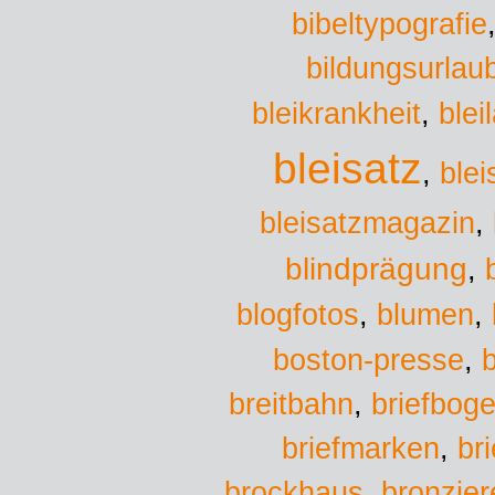
bibeltypografie
bildungsurlau
bleikrankheit
,
blei
bleisatz
,
blei
bleisatzmagazin
,
blindprägung
,
blumen
blogfotos
,
,
boston-presse
,
b
breitbahn
,
briefbog
briefmarken
,
br
brockhaus
,
bronzier