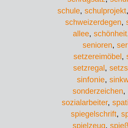
schule
,
schulprojekt
schweizerdegen
,
allee
,
schönheit
senioren
,
ser
setzereimöbel
,
setzregal
,
setz
sinfonie
sinkw
,
sonderzeichen
,
sozialarbeiter
,
spat
spiegelschrift
,
sp
spielzeug
,
spie