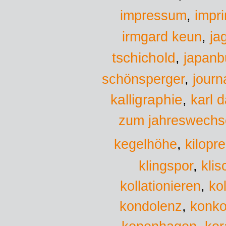
impressum
,
impr
irmgard keun
,
ja
tschichold
,
japanb
schönsperger
,
journa
kalligraphie
,
karl d
zum jahreswechs
kegelhöhe
,
kilopre
kli
klingspor
,
kollationieren
,
ko
kondolenz
,
konko