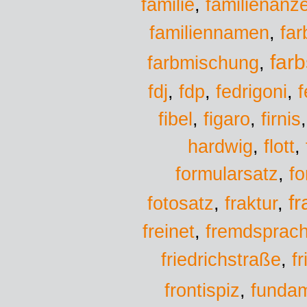
familie
familienanz
,
familiennamen
,
far
farb
farbmischung
,
fedrigoni
fdj
,
fdp
,
,
f
fibel
,
figaro
,
firnis
hardwig
,
flott
,
formularsatz
,
f
f
fotosatz
,
fraktur
,
freinet
,
fremdsprac
f
friedrichstraße
,
fundam
frontispiz
,