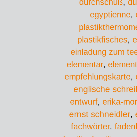
durchschuß
,
dü
egyptienne
,
plastikthermome
plastikfisches
e
,
einladung zum te
elementar
,
element
empfehlungskarte
,
englische schreib
entwurf
,
erika-mon
ernst schneidler
,
fachwörter
,
faden