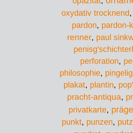
ornam
opazität
,
oxydativ trocknend
pardon
,
pardon-k
renner
,
paul sinkw
penisg'schichte
perforation
,
pe
philosophie
,
pingelig
plantin
pop
plakat
,
,
pracht-antiqua
p
,
präge
privatkarte
,
punkt
,
punzen
,
put