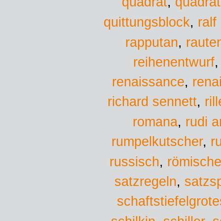
quadra
quadrat
,
quittungsblock
,
ralf
rapputan
,
raute
reihenentwurf
renaissance
,
rena
richard sennett
,
ril
romana
,
rudi a
r
rumpelkutscher
,
russisch
,
römische
satzregeln
,
satzs
schaftstiefelgrot