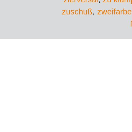
zuschuß
,
zweifarb