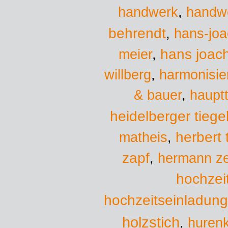
handwerk
handw
,
behrendt
,
hans-jo
hans joac
meier
,
willberg
,
harmonisie
& bauer
,
hauptt
heidelberger tiege
herbert
matheis
,
zapf
,
hermann ze
hochzei
hochzeitseinladun
holzstich
,
hurenk