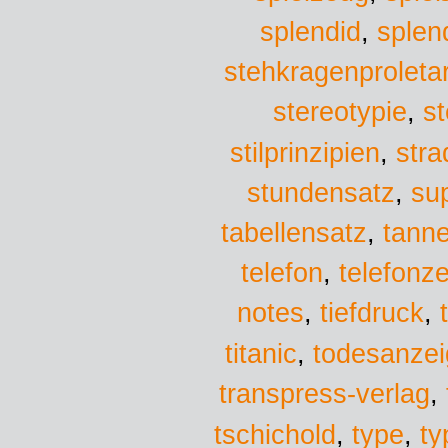
splen
splendid
,
stehkragenproletar
stereotypie
,
st
stra
stilprinzipien
,
stundensatz
,
su
tabellensatz
,
tann
telefon
,
telefonz
notes
,
tiefdruck
,
titanic
,
todesanze
transpress-verlag
,
tschichold
,
type
,
ty